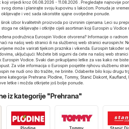
 koji vrijedi kroz 06.08.2026 - 11.08.2026 . Pregledajte najnovije p
i svog doma i planirajte svoju kupovinu s lakoćom. Ponuda je vreme
oklijevajte i već sada iskoristite sjajne ovotjedne ponude.
širok izbor kvalitetnih proizvoda po izvrsnim cijenama. Leci su prep
 stoga ne oklijevajte i otkrijte cijeli asortiman koji Eurospin u Vodice 
ređena podružnica Eurospin Vodice otvorena? Informacije o radnom
i na našoj web stranici ili na službenoj web stranici
eurospin.hr
. N
vrijeme može varirati tijekom praznika i vikenda. Eurospin također 
ovima, uključujući: Možete biti sigurni da ćete na našoj web stranici
ak Eurospin Vodice. Svaki dan prikupljamo letke za vas kako ne biste
popust. Za više informacija o Eurospin posjetite njihovu službenu stran
spin ne nudi ono što tražite, ne brinite. Odaberite bilo koju drugu t
ene kategorije
Prehrana
:
Plodine
,
Tommy
,
Stanić Diskont
,
Kaufland
,
ove letke i možda otkrijete još bolje ponude.
ne iz kategorije "Prehrana"
Plodine
Tommy
Stanić Di