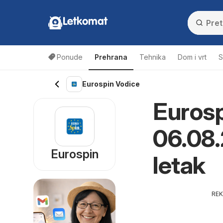
Letkomat
Ponude
Prehrana
Tehnika
Dom i vrt
S
Eurospin Vodice
Eurosp
06.08.
Eurospin
letak
RE