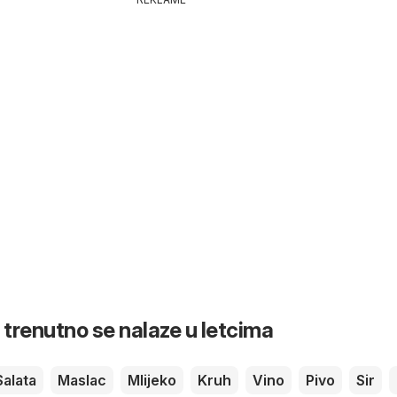
 trenutno se nalaze u letcima
Salata
Maslac
Mlijeko
Kruh
Vino
Pivo
Sir