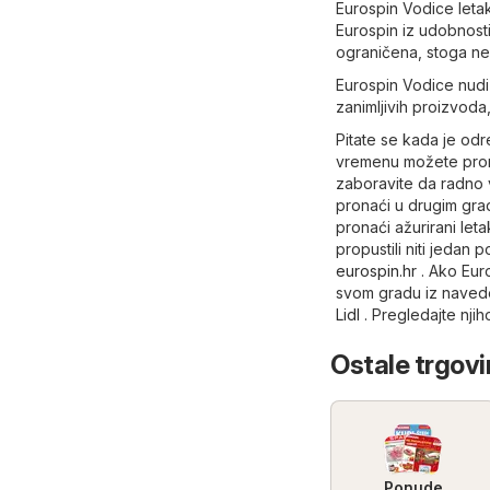
Eurospin Vodice letak
Eurospin iz udobnost
ograničena, stoga ne 
Eurospin Vodice nudi 
zanimljivih proizvoda,
Pitate se kada je od
vremenu možete pronać
zaboravite da radno 
pronaći u drugim grad
pronaći ažurirani let
propustili niti jedan 
eurospin.hr
. Ako Euro
svom gradu iz naved
Lidl
. Pregledajte njih
Ostale trgovi
Ponude