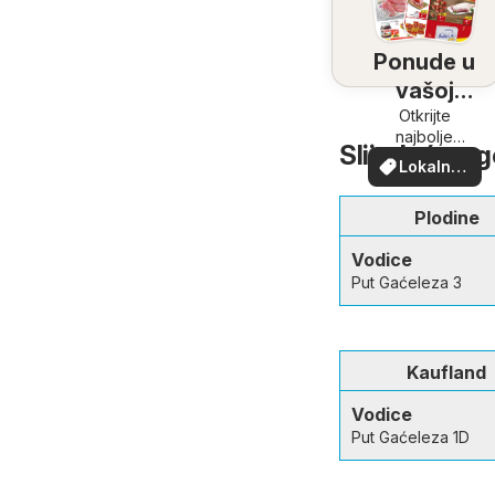
Ponude u
vašoj
blizini
Otkrijte
najbolje
Slijedeće tr
ponude u
Lokalne
vašoj blizini
ponude
Plodine
Vodice
Put Gaćeleza 3
Kaufland
Vodice
Put Gaćeleza 1D