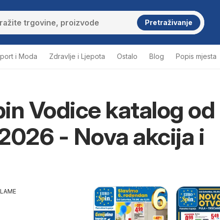
Pretraživanje
port i Moda
Zdravlje i Ljepota
Ostalo
Blog
Popis mjesta
in Vodice katalog od
2026 - Nova akcija i
KLAME