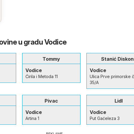
govine u gradu Vodice
Tommy
Stanić Diskon
Vodice
Vodice
Ćirila i Metoda 11
Ulica Prve primorske 
35/A
Pivac
Lidl
Vodice
Vodice
Artina 1
Put Gaćeleza 3
REKLAME