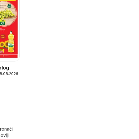
alog
18.08.2026
pronaći
oviji