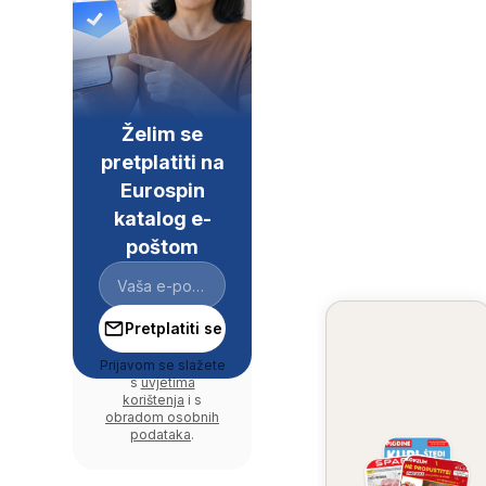
Želim se
pretplatiti na
Eurospin
katalog e-
poštom
Pretplatiti se
Prijavom se slažete
s
uvjetima
korištenja
i s
obradom osobnih
podataka
.