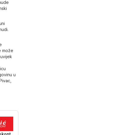
onude
nski
uni
nudi.
e
se može
 uvijek
icu
rgovinu u
Pivac
,
skont