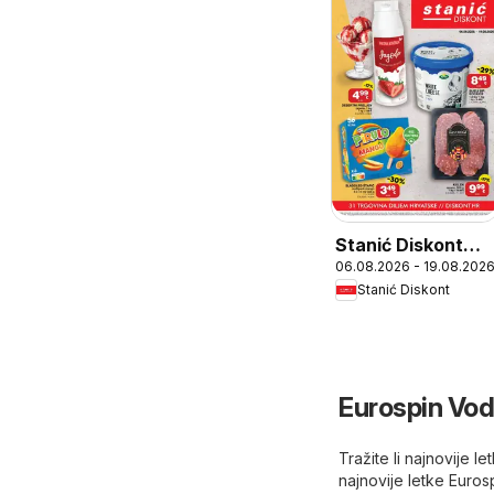
Stanić Diskont
06.08.2026 - 19.08.202
Katalog
Stanić Diskont
Eurospin Vod
Tražite li najnovije 
najnovije letke Euro