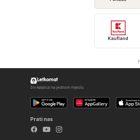
Kaufland
Letkomat
Svi katalozi na jednom mjestu
Prati nas