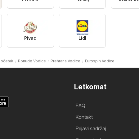
Pivac
Lidl
Početak
Ponude Vodice
Prehrana Vodice
Eurospin Vodice
Letkomat
FAQ
Kontakt
Prijavi sadržaj