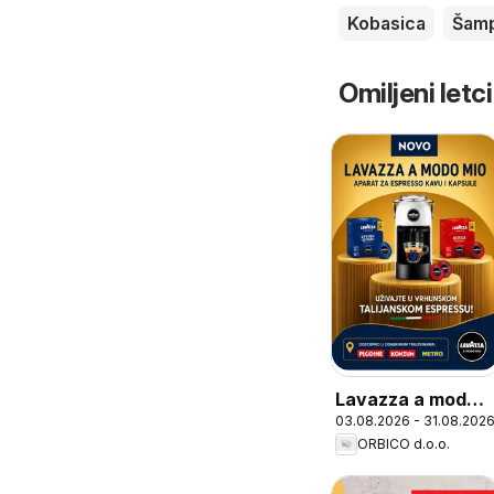
Kobasica
Šam
Omiljeni letci
Lavazza a modo
03.08.2026 - 31.08.202
mio
ORBICO d.o.o.