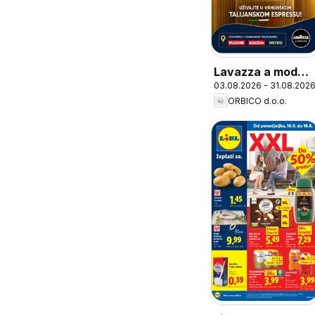
Lavazza a modo
03.08.2026 - 31.08.202
mio
ORBICO d.o.o.