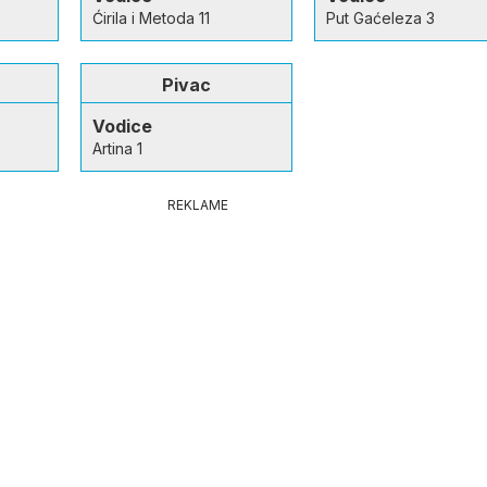
Ćirila i Metoda 11
Put Gaćeleza 3
Pivac
Vodice
Artina 1
REKLAME