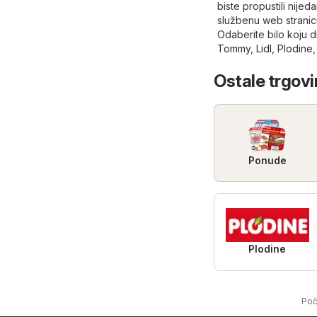
biste propustili nijed
službenu web strani
Odaberite bilo koju 
Tommy
,
Lidl
,
Plodine
Ostale trgovi
Ponude
Plodine
Poč