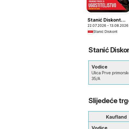
Stanić Diskont
22.07.2026 - 13.08.2026
Katalog
Stanić Diskont
proHORECA
Stanić Diskon
Vodice
Ulica Prve primorsk
35/A
Slijedeće tr
Kaufland
Vodice