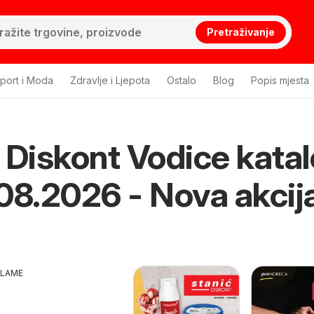
Pretraživanje
port i Moda
Zdravlje i Ljepota
Ostalo
Blog
Popis mjesta
 Diskont Vodice kata
08.2026 - Nova akcija
KLAME