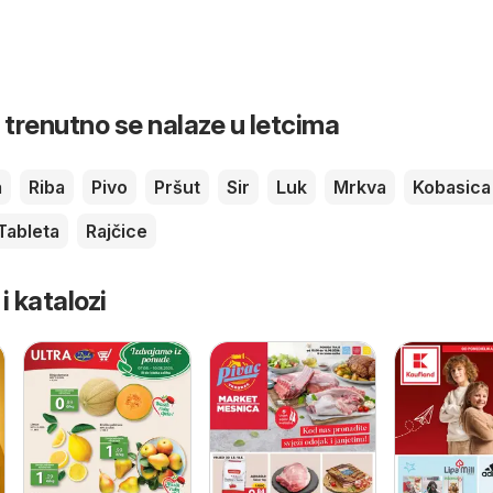
 trenutno se nalaze u letcima
a
Riba
Pivo
Pršut
Sir
Luk
Mrkva
Kobasica
Tableta
Rajčice
 i katalozi