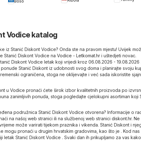
Ribola
Boso
nt Vodice katalog
letke iz Stanić Diskont Vodice? Onda ste na pravom mjestu! Uvijek mo
ke Stanić Diskont Vodice na
Vodice - Letkomat.hr
i uštedjeti novac.
Stanić Diskont Vodice letak koji vrijedi kroz 06.08.2026 - 19.08.2026 
 ponude Stanić Diskont iz udobnosti svog doma i planirajte svoju ku
emenski ograničena, stoga ne oklijevajte i već sada iskoristite sjaj
ont u Vodice pronaći ćete širok izbor kvalitetnih proizvoda po izvrs
una zanimljivih ponuda, stoga pogledajte cjelokupni asortiman koji 
ređena podružnica Stanić Diskont Vodice otvorena? Informacije o r
i na našoj web stranici ili na službenoj web stranici
diskont.hr
. Ne
rijeme može varirati tijekom praznika i vikenda. Stanić Diskont i nj
e mogu pronaći u drugim hrvatskim gradovima, kao što je . Kod nas
iji letak Stanić Diskont Vodice . Svaki dan ih prikupljamo za vas kak