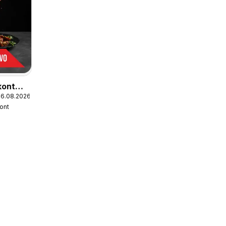
kont
26.08.2026
a
kont