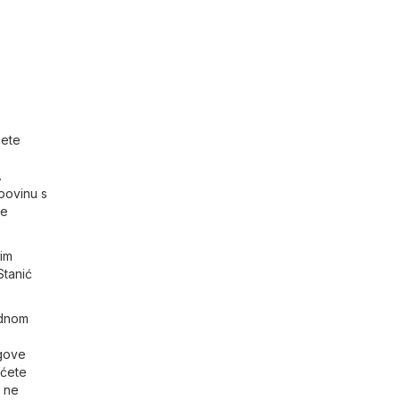
žete
.
povinu s
ne
nim
Stanić
adnom
egove
 ćete
o ne