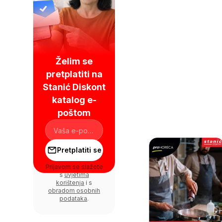
Želim se
pretplatiti na
Stanić Diskont
katalog e-
poštom
Pretplatiti se
Prijavom se slažete
s
uvjetima
korištenja
i s
obradom osobnih
podataka
.