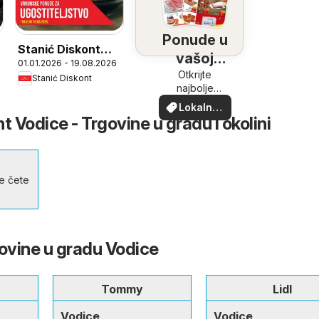
Ponude u
Stanić Diskont
vašoj
01.01.2026 - 19.08.2026
proHoreca
blizini
Otkrijte
Stanić Diskont
najbolje
ponude u
Lokalne
vašoj blizini
t Vodice - Trgovine u gradu i okolini
ponude
e čete
govine u gradu Vodice
Tommy
Lidl
Vodice
Vodice