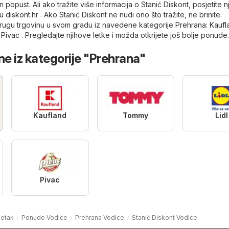
an popust. Ali ako tražite više informacija o Stanić Diskont, posjetite n
cu
diskont.hr
. Ako Stanić Diskont ne nudi ono što tražite, ne brinite.
drugu trgovinu u svom gradu iz navedene kategorije
Prehrana
:
Kaufl
,
Pivac
. Pregledajte njihove letke i možda otkrijete još bolje ponude.
ne iz kategorije "Prehrana"
Kaufland
Tommy
Lidl
Pivac
etak
Ponude Vodice
Prehrana Vodice
Stanić Diskont Vodice