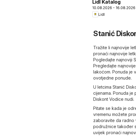
Lidl Katalog
10.08.2026 - 16.08.2026
Lidl
Stanić Disko
Tražite li najnovije 
pronaći najnovije let
Pogledajte najnoviji 
Pregledajte najnovije
lakoćom. Ponuda je vr
ovotjedne ponude.
U letcima Stanić Disk
cijenama. Ponuda je p
Diskont Vodice nudi.
Pitate se kada je od
vremenu možete pronać
zaboravite da radno v
podružnice također s
uvijek pronaći najnov