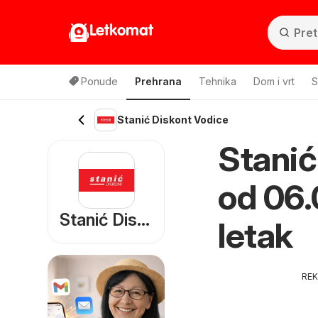
Letkomat
Ponude
Prehrana
Tehnika
Dom i vrt
S
Stanić Diskont Vodice
Stanić
od 06.
Stanić Diskont
letak
RE