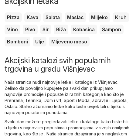
akcijskih letaka
Pizza
Kava
Salata
Maslac
Mlijeko
Kruh
Vino
Pivo
Sir
Riža
Kobasica
Šampon
Bomboni
Ulje
Mljeveno meso
Akcijski katalozi svih popularnih
trgovina u gradu Višnjevac
Naša stranica nudi najnovije letke i kataloge iz Višnjevac.
Želimo da povoljno kupujete pa svaki dan prikupljamo
najnovije promocije i popuste iz raznih kategorija kao što je
Prehrana
,
Tehnika
,
Dom i vrt
,
Sport i Moda
,
Zdravlje i Ljepota
,
Ostalo
. Stalno ažuriramo letke kako biste uvijek bili u tijeku s
najnovijim posebnim ponudama.
Svaki dan možete pregledavati letke i kataloge kako biste bili
u tijeku s najnovijim popustima i promocijama iz svojih omiljenih
trgovina, kao što je . Naša stranica dizajnirana je s naglaskom