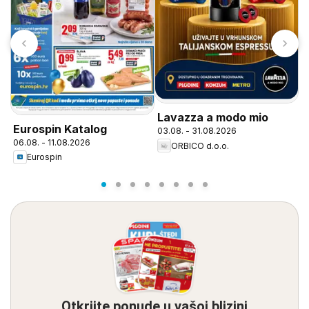
D
Lavazza a modo mio
Eurospin Katalog
0
03.08. - 31.08.2026
06.08. - 11.08.2026
ORBICO d.o.o.
Eurospin
Otkrijte ponude u vašoj blizini