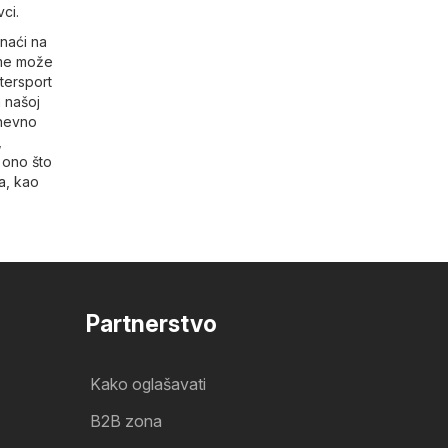
ci.
onaći na
eme može
tersport
 našoj
dnevno
,
 ono što
a
, kao
Partnerstvo
Kako oglašavati
B2B zona