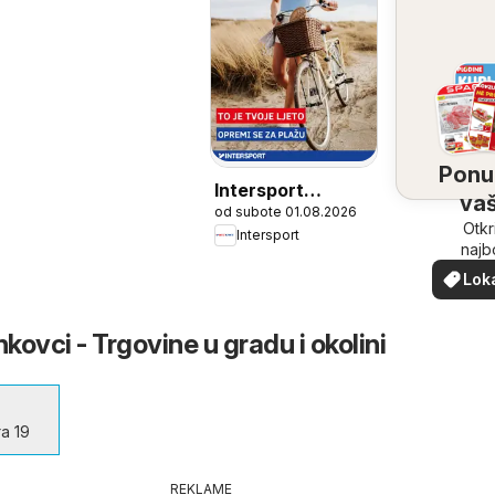
Ponu
Intersport
vaš
od subote 01.08.2026
Katalog
bliz
Otkr
Intersport
najb
ponu
Lok
vašoj b
pon
nkovci - Trgovine u gradu i okolini
ra 19
REKLAME