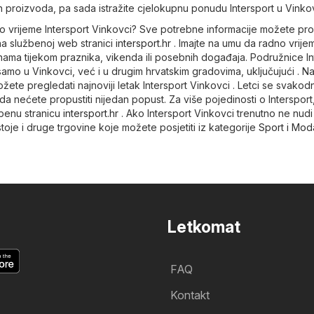
nih proizvoda, pa sada istražite cjelokupnu ponudu Intersport u Vinkov
no vrijeme Intersport Vinkovci? Sve potrebne informacije možete pr
 na službenoj web stranici
intersport.hr
. Imajte na umu da radno vrij
nama tijekom praznika, vikenda ili posebnih događaja. Podružnice In
mo u Vinkovci, već i u drugim hrvatskim gradovima, uključujući . Na
ožete pregledati najnoviji letak Intersport Vinkovci . Letci se svako
 da nećete propustiti nijedan popust. Za više pojedinosti o Intersport
žbenu stranicu
intersport.hr
. Ako Intersport Vinkovci trenutno ne nudi
ostoje i druge trgovine koje možete posjetiti iz kategorije
Sport i Mod
Letkomat
FAQ
Kontakt