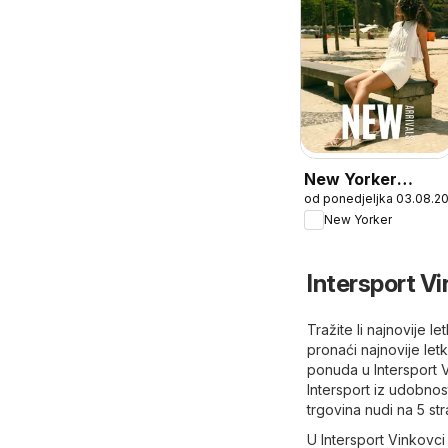
New Yorker
od ponedjeljka 03.08.2
Katalog
New Yorker
Intersport Vi
Tražite li najnovije 
pronaći najnovije let
ponuda u Intersport 
Intersport iz udobnos
trgovina nudi na 5 st
U Intersport Vinkovci