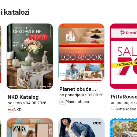
 i katalozi
Planet obuća
od ponedjeljka 03.08.2026
Katalog
PittaRoss
NKD Katalog
Planet obuća
od ponedjeljk
od utorka 04.08.2026
Katalog
PittaRosso
NKD