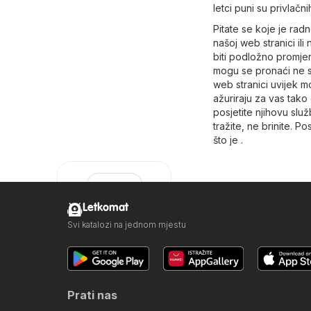
letci puni su privlač
Pitate se koje je rad
našoj web stranici ili
biti podložno promje
mogu se pronaći ne sa
web stranici uvijek m
ažuriraju za vas tako
posjetite njihovu slu
tražite, ne brinite. P
što je .
Letkomat
Svi katalozi na jednom mjestu
Intersport
Prati nas