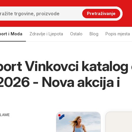
Pretraživanje
port i Moda
Zdravlje i Ljepota
Ostalo
Blog
Popis mjesta
port Vinkovci katalog
 Vinkovci
2026 - Nova akcija i
KLAME