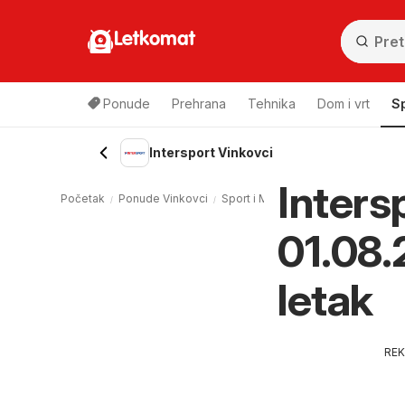
Letkomat
Ponude
Prehrana
Tehnika
Dom i vrt
S
Intersport Vinkovci
Inters
Početak
Ponude Vinkovci
Sport i Moda Vinkovci
Intersport
01.08.
letak
RE