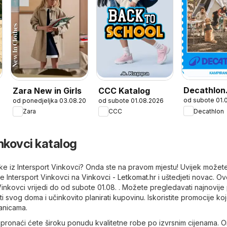
Decathlon
Zara New in Girls
CCC Katalog
od subote 01.
026
od ponedjeljka 03.08.2026
od subote 01.08.2026
Sezonska 
Decathlon
Zara
CCC
nkovci katalog
letke iz Intersport Vinkovci? Onda ste na pravom mjestu! Uvijek možet
ke Intersport Vinkovci na
Vinkovci - Letkomat.hr
i uštedjeti novac. O
Vinkovci vrijedi do od subote 01.08. . Možete pregledavati najnovij
ti svog doma i učinkovito planirati kupovinu. Iskoristite promocije ko
ranicama.
 pronaći ćete široku ponudu kvalitetne robe po izvrsnim cijenama. O