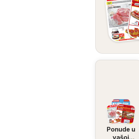
Ponude u
vašoj