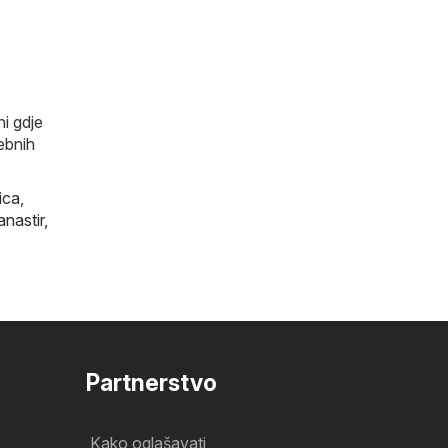
ni gdje
ebnih
ica
,
anastir
,
Partnerstvo
Kako oglašavati