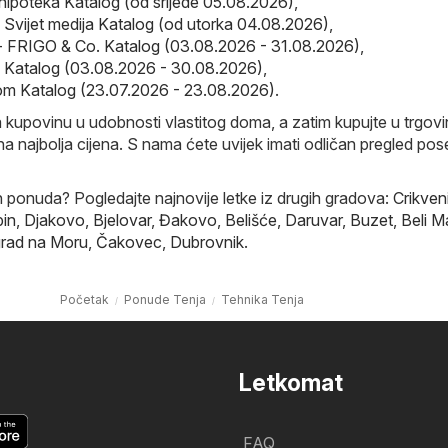
hipoteka Katalog (od srijede 05.08.2026)
,
- Svijet medija Katalog (od utorka 04.08.2026)
,
- FRIGO & Co. Katalog (03.08.2026 - 31.08.2026)
,
so Katalog (03.08.2026 - 30.08.2026)
,
m Katalog (23.07.2026 - 23.08.2026)
.
a kupovinu u udobnosti vlastitog doma, a zatim kupujte u trgovi
a najbolja cijena. S nama ćete uvijek imati odličan pregled pos
ih ponuda? Pogledajte najnovije letke iz drugih gradova:
Crikven
in
,
Djakovo
,
Bjelovar
,
Đakovo
,
Belišće
,
Daruvar
,
Buzet
,
Beli M
rad na Moru
,
Čakovec
,
Dubrovnik
.
Početak
Ponude Tenja
Tehnika Tenja
Letkomat
FAQ