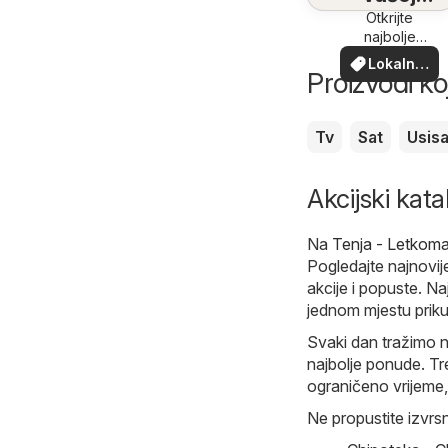
blizini
Otkrijte
najbolje
ponude u
Lokalne
vašoj blizini
Proizvodi ko
ponude
Tv
Sat
Usis
Akcijski kata
Na
Tenja - Letkoma
Pogledajte najnovij
akcije i popuste. Naj
jednom mjestu priku
Svaki dan tražimo n
najbolje ponude. Tre
ograničeno vrijeme,
Ne propustite izvrs