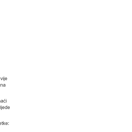
.
vije
 na
naći
ijede
etke: