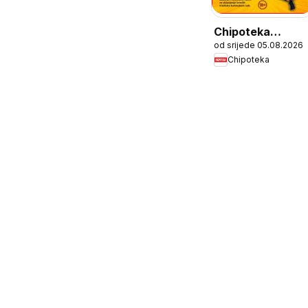
Chipoteka
od srijede 05.08.2026
Katalog
Chipoteka