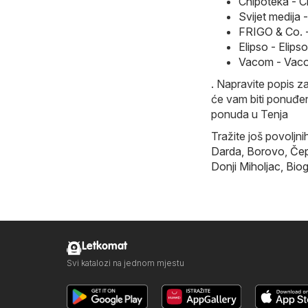
Chipoteka - C
Svijet medija 
FRIGO & Co. 
Elipso - Elip
Vacom - Vaco
. Napravite popis z
će vam biti ponuđen
ponuda u Tenja
Tražite još povoljn
Darda
,
Borovo
,
Čep
Donji Miholjac
,
Biog
Letkomat
Svi katalozi na jednom mjestu