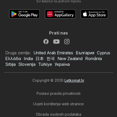
Svi katalozi na jednom mjestu
Prati nas
Druge zemlje:
United Arab Emirates
България
Cyprus
Ελλάδα
India
日本
한국
New Zealand
România
Srbija
Slovenija
Türkiye
Україна
Copyright © 2026
Letkomat.hr
.
Postavi pravila privatnosti
Uvjeti korištenja web stranice
Obrada osobnih podataka