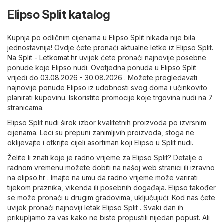
Elipso Split katalog
Kupnja po odličnim cijenama u Elipso Split nikada nije bila
jednostavnija! Ovdje ćete pronaći aktualne letke iz Elipso Split.
Na
Split - Letkomat.hr
uvijek ćete pronaći najnovije posebne
ponude koje Elipso nudi. Ovotjedna ponuda u Elipso Split
vrijedi do 03.08.2026 - 30.08.2026 . Možete pregledavati
najnovije ponude Elipso iz udobnosti svog doma i učinkovito
planirati kupovinu. Iskoristite promocije koje trgovina nudi na 7
stranicama.
Elipso Split nudi širok izbor kvalitetnih proizvoda po izvrsnim
cijenama. Leci su prepuni zanimljivih proizvoda, stoga ne
oklijevajte i otkrijte cijeli asortiman koji Elipso u Split nudi.
Želite li znati koje je radno vrijeme za Elipso Split? Detalje o
radnom vremenu možete dobiti na našoj web stranici ili izravno
na
elipso.hr
. Imajte na umu da radno vrijeme može varirati
tijekom praznika, vikenda ili posebnih događaja. Elipso također
se može pronaći u drugim gradovima, uključujući: Kod nas ćete
uvijek pronaći najnoviji letak Elipso Split . Svaki dan ih
prikupljamo za vas kako ne biste propustili nijedan popust. Ali