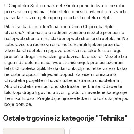
U Chipoteka Split pronaći ćete široku ponudu kvalitetne robe
po izvrsnim cijenama. Online letci puni su privlačnih proizvoda,
pa sada istražite cjelokupnu ponudu Chipoteka u Split.
Pitate se kada je određena podružnica Chipoteka Split
otvorena? Informacije o radnom vremenu možete pronaći na
našoj web stranici ili na službenoj web stranici
chipoteka.hr
. Ne
zaboravite da radno vrijeme može varirati tijekom praznika i
vikenda. Chipoteka i njegove podružnice također se mogu
pronaći u drugim hrvatskim gradovima, kao što je . Možete biti
sigurni da ćete na našoj web stranici uvijek pronaći ažurirani
letak Chipoteka Split. Svaki dan prikupljamo letke za vas kako
ne biste propustili niti jedan popust. Za više informacija o
Chipoteka posjetite njihovu službenu stranicu
chipoteka.hr
.
Ako Chipoteka ne nudi ono što tražite, ne brinite. Odaberite
bilo koju drugu trgovinu u svom gradu iz navedene kategorije
Tehnika
:
Elipso
. Pregledajte njihove letke i možda otkrijete još
bolje ponude.
Ostale trgovine iz kategorije "Tehnika"