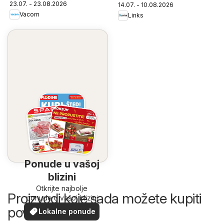
23.07. - 23.08.2026
14.07. - 10.08.2026
Vacom
Links
Ponude u vašoj
blizini
Otkrijte najbolje
Proizvodi koje sada možete kupiti
ponude u vašoj blizini
povoljnije
Lokalne ponude