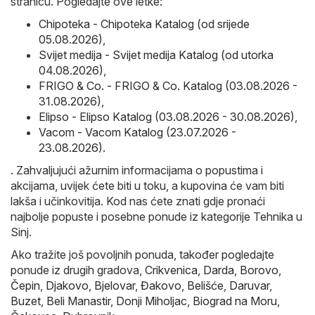
stranicu. Pogledajte ove letke:
Chipoteka - Chipoteka Katalog (od srijede
05.08.2026)
,
Svijet medija - Svijet medija Katalog (od utorka
04.08.2026)
,
FRIGO & Co. - FRIGO & Co. Katalog (03.08.2026 -
31.08.2026)
,
Elipso - Elipso Katalog (03.08.2026 - 30.08.2026)
,
Vacom - Vacom Katalog (23.07.2026 -
23.08.2026)
.
. Zahvaljujući ažurnim informacijama o popustima i
akcijama, uvijek ćete biti u toku, a kupovina će vam biti
lakša i učinkovitija. Kod nas ćete znati gdje pronaći
najbolje popuste i posebne ponude iz kategorije Tehnika u
Sinj.
Ako tražite još povoljnih ponuda, također pogledajte
ponude iz drugih gradova,
Crikvenica
,
Darda
,
Borovo
,
Čepin
,
Djakovo
,
Bjelovar
,
Đakovo
,
Belišće
,
Daruvar
,
Buzet
,
Beli Manastir
,
Donji Miholjac
,
Biograd na Moru
,