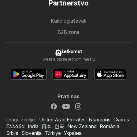
Partnerstvo
Kako oglašavati
B2B zona
Letkomat
Svi katalozi na jednom mjestu
Prati nas
Druge zemlje:
United Arab Emirates
България
Cyprus
Ελλάδα
India
日本
한국
New Zealand
România
Srbija
Slovenija
Türkiye
Україна