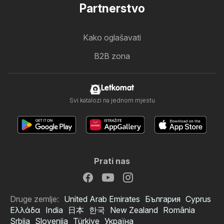
Partnerstvo
Kako oglašavati
B2B zona
Letkomat
Svi katalozi na jednom mjestu
Prati nas
Druge zemlje:
United Arab Emirates
България
Cyprus
Ελλάδα
India
日本
한국
New Zealand
România
Srbija
Slovenija
Türkiye
Україна