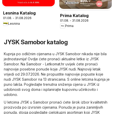
Lesnina Katalog
Prima Katalog
01.08. - 31.08.2026
01.08. - 31.08.2026
Lesnina
Prima
JYSK Samobor katalog
Kupnja po odličnim cijenama u JYSK Samobor nikada nije bila
jednostavnija! Ovdje ćete pronaći aktualne letke iz JYSK
Samobor. Na
Samobor - Letkomat.hr
uvijek ćete pronaći
najnovije posebne ponude koje JYSK nudi. Najnoviji letak
vrijedi od 29.07.2026. Ne propustite najnovije popuste koje
nudi JYSK Samobor na 13 stranicama. S online letcima kupnja je
puno lakša. Pogledajte trenutna sniženja cijena u JYSK iz
udobnosti svog doma i isplanirajte kupovinu učinkovito i
udobno.
U letcima JYSK u Samobor pronaći ćete širok izbor kvalitetnih
proizvoda po izvrsnim cijenama. Ponuda je puna zanimljivih
ponuda, stoga pogledajte cjelokupni asortiman koji JYSK