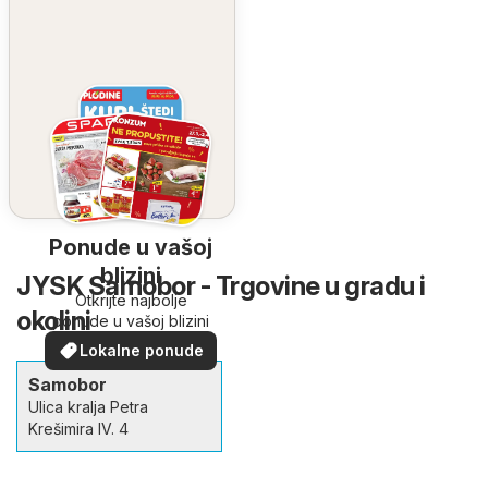
Ponude u vašoj
blizini
JYSK Samobor - Trgovine u gradu i
Otkrijte najbolje
okolini
ponude u vašoj blizini
Lokalne ponude
Samobor
Ulica kralja Petra
Krešimira IV. 4