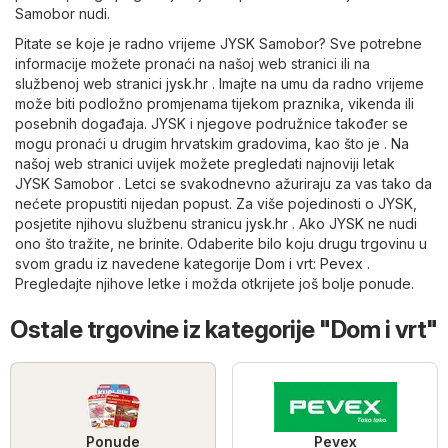
Samobor nudi.
Pitate se koje je radno vrijeme JYSK Samobor? Sve potrebne
informacije možete pronaći na našoj web stranici ili na
službenoj web stranici
jysk.hr
. Imajte na umu da radno vrijeme
može biti podložno promjenama tijekom praznika, vikenda ili
posebnih događaja. JYSK i njegove podružnice također se
mogu pronaći u drugim hrvatskim gradovima, kao što je . Na
našoj web stranici uvijek možete pregledati najnoviji letak
JYSK Samobor . Letci se svakodnevno ažuriraju za vas tako da
nećete propustiti nijedan popust. Za više pojedinosti o JYSK,
posjetite njihovu službenu stranicu
jysk.hr
. Ako JYSK ne nudi
ono što tražite, ne brinite. Odaberite bilo koju drugu trgovinu u
svom gradu iz navedene kategorije
Dom i vrt
:
Pevex
.
Pregledajte njihove letke i možda otkrijete još bolje ponude.
Ostale trgovine iz kategorije "Dom i vrt"
Ponude
Pevex