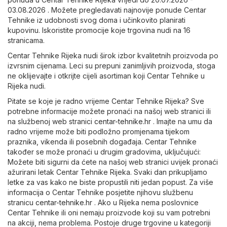
03.08.2026 . Možete pregledavati najnovije ponude Centar
Tehnike iz udobnosti svog doma i učinkovito planirati
kupovinu. Iskoristite promocije koje trgovina nudi na 16
stranicama.
Centar Tehnike Rijeka nudi širok izbor kvalitetnih proizvoda po
izvrsnim cijenama. Leci su prepuni zanimljivih proizvoda, stoga
ne oklijevajte i otkrijte cijeli asortiman koji Centar Tehnike u
Rijeka nudi.
Pitate se koje je radno vrijeme Centar Tehnike Rijeka? Sve
potrebne informacije možete pronaći na našoj web stranici ili
na službenoj web stranici
centar-tehnike.hr
. Imajte na umu da
radno vrijeme može biti podložno promjenama tijekom
praznika, vikenda ili posebnih događaja. Centar Tehnike
također se može pronaći u drugim gradovima, uključujući:
Možete biti sigurni da ćete na našoj web stranici uvijek pronaći
ažurirani letak Centar Tehnike Rijeka. Svaki dan prikupljamo
letke za vas kako ne biste propustili niti jedan popust. Za više
informacija o Centar Tehnike posjetite njihovu službenu
stranicu
centar-tehnike.hr
. Ako u Rijeka nema poslovnice
Centar Tehnike ili oni nemaju proizvode koji su vam potrebni
na akciji, nema problema. Postoje druge trgovine u kategoriji