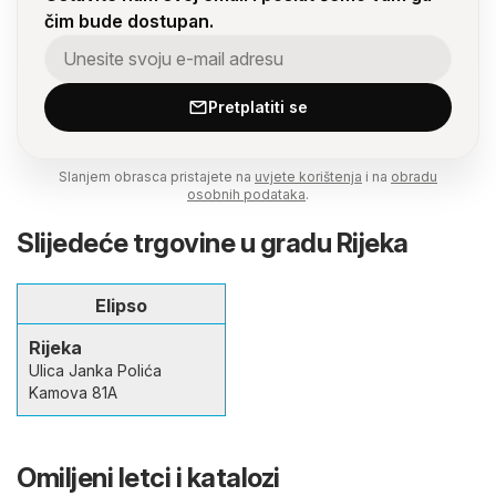
čim bude dostupan.
Pretplatiti se
Slanjem obrasca pristajete na
uvjete korištenja
i na
obradu
osobnih podataka
.
Slijedeće trgovine u gradu Rijeka
Elipso
Rijeka
Ulica Janka Polića
Kamova 81A
Omiljeni letci i katalozi