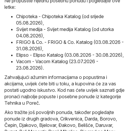
Ne propustite nijednu posebnu ponudu i pogledajte ove
letke:
Chipoteka - Chipoteka Katalog (od srijede
05.08.2026)
,
Svijet medija - Svijet medija Katalog (od utorka
04.08.2026)
,
FRIGO & Co. - FRIGO & Co. Katalog (03.08.2026 -
31.08.2026)
,
Elipso - Elipso Katalog (03.08.2026 - 30.08.2026)
,
Vacom - Vacom Katalog (23.07.2026 -
23.08.2026)
.
Zahvaljujući ažurnim informacijama o popustima i
akcijama, uvijek ćete biti u toku, a kupovina će za vas
postati ugodno iskustvo. Kod nas ćete uvijek saznati gdje
pronaći najbolje popuste i posebne ponude iz kategorije
Tehnika u Poreč.
Ako tražite još povoljnih ponuda, također pogledajte
ponude iz drugih gradova,
Crikvenica
,
Darda
,
Borovo
,
Čepin
,
Djakovo
,
Bjelovar
,
Đakovo
,
Belišće
,
Daruvar
,