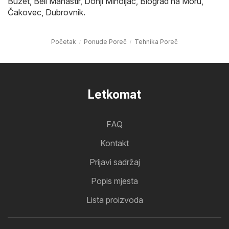
Buzet
,
Beli Manastir
,
Donji Miholjac
,
Biograd na Moru
,
Čakovec
,
Dubrovnik
.
Početak
Ponude Poreč
Tehnika Poreč
Letkomat
FAQ
Kontakt
Prijavi sadržaj
Popis mjesta
Lista proizvoda