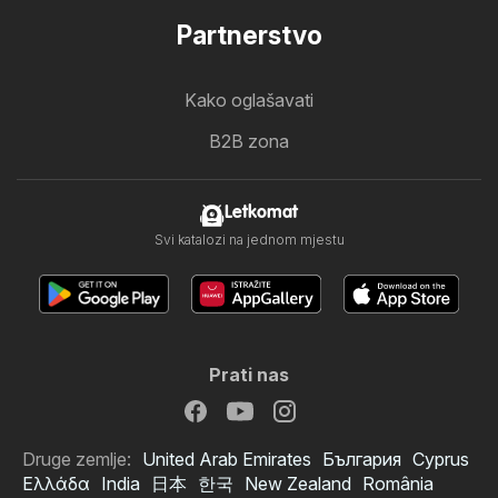
Partnerstvo
Kako oglašavati
B2B zona
Letkomat
Svi katalozi na jednom mjestu
Prati nas
Druge zemlje:
United Arab Emirates
България
Cyprus
Ελλάδα
India
日本
한국
New Zealand
România