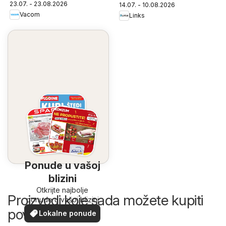
23.07. - 23.08.2026
14.07. - 10.08.2026
Vacom
Links
Ponude u vašoj
blizini
Otkrijte najbolje
Proizvodi koje sada možete kupiti
ponude u vašoj blizini
povoljnije
Lokalne ponude