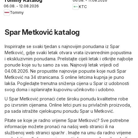
06.08. - 11.08.2026
06.08. - 12.08.2026
KTC
Tommy
Spar Metković katalog
Inspirirajte se svaki tjedan s najnovijim ponudama iz Spar
Metković, gdje svaki letak otvara vrata izvanrednim popustima
i ekskluzivnim ponudama. Prelistajte cijeli letak i otkrijte najbolje
ponude koje su tu samo za vas. Najnoviji letak vrijedi od
04.08.2026. Ne propustite najnovije popuste koje nudi Spar
Metković na 34 stranicama. S online letcima kupnja je puno
lakša. Pogledajte trenutna sniženja cijena u Spar iz udobnosti
svog doma i isplanirajte kupovinu učinkovito i udobno.
U Spar Metković pronaći ćete široku ponudu kvalitetne robe
po izvrsnim cijenama. Online letci puni su privlačnih proizvoda,
pa sada istražite cjelokupnu ponudu Spar u Metković.
Pitate se koje je radno vrijeme Spar Metković? Sve potrebne
informacije možete pronaći na našoj web stranici ili na
službenoj web stranici
spar.hr
. Imajte na umu da radno vrijeme