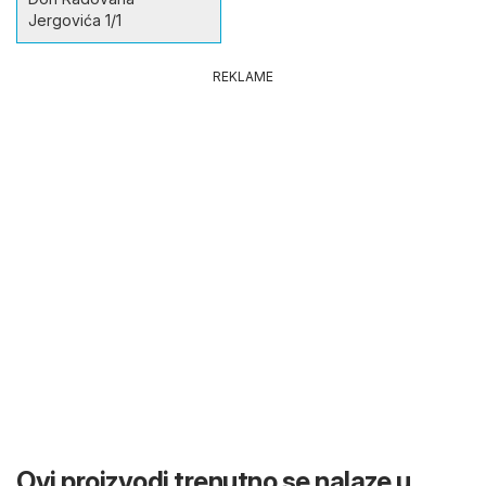
Jergovića 1/1
REKLAME
Ovi proizvodi trenutno se nalaze u