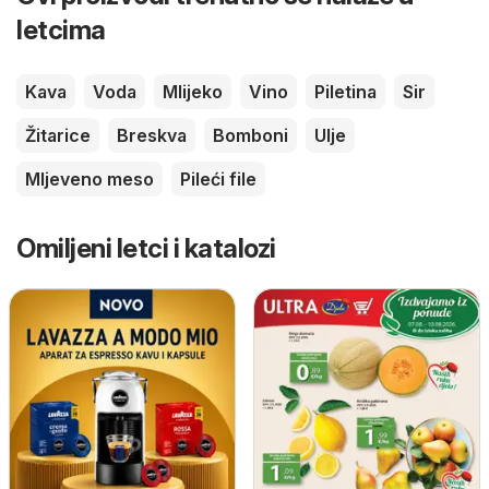
letcima
Kava
Voda
Mlijeko
Vino
Piletina
Sir
Žitarice
Breskva
Bomboni
Ulje
Mljeveno meso
Pileći file
Omiljeni letci i katalozi