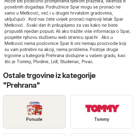
može biti podložno promjenama tijekom praznika, vikenda ili
posebnih događaja. Podružnice Spar mogu se pronaći ne
samo u Metković, već i u drugim hrvatskim gradovima,
uključujući . Kod nas ćete uvijek pronaći najnoviji letak Spar
Metković . Svaki dan ih prikupljamo za vas kako ne biste
propustili nijedan popust. Ali ako tražite više informacija o Spar,
posjetite njihovu službenu web stranicu
spar.hr
. Ako u
Metković nema poslovnice Spar ili oni nemaju proizvode koji
su vam potrebni na akciji, nema problema. Postoje druge
trgovine u kategoriji
Prehrana
dostupne u vašem gradu, kao
što je
Tommy
,
Plodine
,
Lidl
,
Studenac
,
Pivac
.
Ostale trgovine iz kategorije
"Prehrana"
Ponude
Tommy