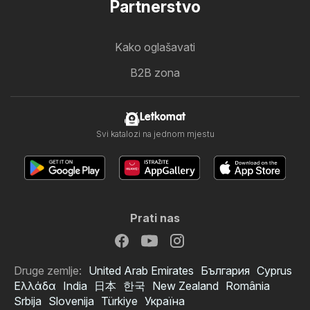
Partnerstvo
Kako oglašavati
B2B zona
Letkomat
Svi katalozi na jednom mjestu
Prati nas
Druge zemlje:
United Arab Emirates
България
Cyprus
Ελλάδα
India
日本
한국
New Zealand
România
Srbija
Slovenija
Türkiye
Україна