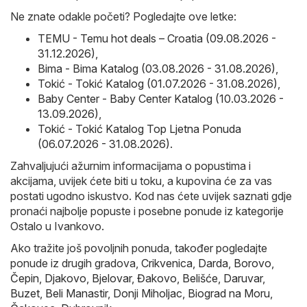
Ne znate odakle početi? Pogledajte ove letke:
TEMU - Temu hot deals – Croatia (09.08.2026 -
31.12.2026)
,
Bima - Bima Katalog (03.08.2026 - 31.08.2026)
,
Tokić - Tokić Katalog (01.07.2026 - 31.08.2026)
,
Baby Center - Baby Center Katalog (10.03.2026 -
13.09.2026)
,
Tokić - Tokić Katalog Top Ljetna Ponuda
(06.07.2026 - 31.08.2026)
.
Zahvaljujući ažurnim informacijama o popustima i
akcijama, uvijek ćete biti u toku, a kupovina će za vas
postati ugodno iskustvo. Kod nas ćete uvijek saznati gdje
pronaći najbolje popuste i posebne ponude iz kategorije
Ostalo u Ivankovo.
Ako tražite još povoljnih ponuda, također pogledajte
ponude iz drugih gradova,
Crikvenica
,
Darda
,
Borovo
,
Čepin
,
Djakovo
,
Bjelovar
,
Đakovo
,
Belišće
,
Daruvar
,
Buzet
,
Beli Manastir
,
Donji Miholjac
,
Biograd na Moru
,