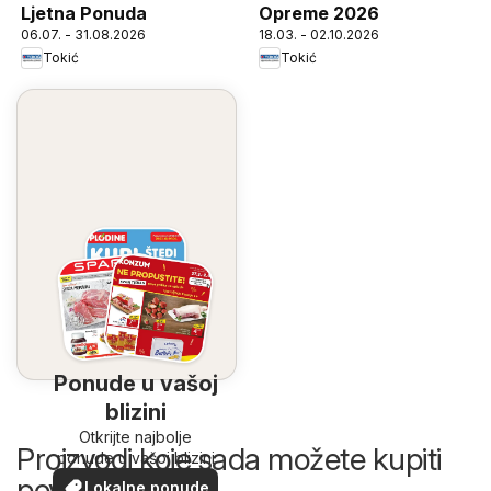
Ljetna Ponuda
Opreme 2026
06.07. - 31.08.2026
18.03. - 02.10.2026
Tokić
Tokić
Ponude u vašoj
blizini
Otkrijte najbolje
Proizvodi koje sada možete kupiti
ponude u vašoj blizini
povoljnije
Lokalne ponude