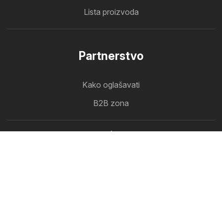
Lista proizvoda
Partnerstvo
Kako oglašavati
B2B zona
Letkomat
Svi katalozi na jednom mjestu
Prati nas