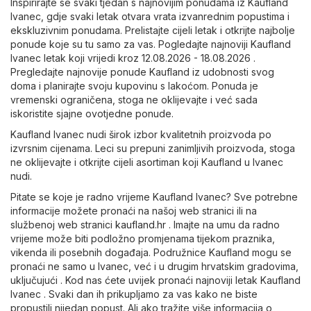
Inspirirajte se svaki tjedan s najnovijim ponudama iz Kaufland
Ivanec, gdje svaki letak otvara vrata izvanrednim popustima i
ekskluzivnim ponudama. Prelistajte cijeli letak i otkrijte najbolje
ponude koje su tu samo za vas. Pogledajte najnoviji Kaufland
Ivanec letak koji vrijedi kroz 12.08.2026 - 18.08.2026 .
Pregledajte najnovije ponude Kaufland iz udobnosti svog
doma i planirajte svoju kupovinu s lakoćom. Ponuda je
vremenski ograničena, stoga ne oklijevajte i već sada
iskoristite sjajne ovotjedne ponude.
Kaufland Ivanec nudi širok izbor kvalitetnih proizvoda po
izvrsnim cijenama. Leci su prepuni zanimljivih proizvoda, stoga
ne oklijevajte i otkrijte cijeli asortiman koji Kaufland u Ivanec
nudi.
Pitate se koje je radno vrijeme Kaufland Ivanec? Sve potrebne
informacije možete pronaći na našoj web stranici ili na
službenoj web stranici
kaufland.hr
. Imajte na umu da radno
vrijeme može biti podložno promjenama tijekom praznika,
vikenda ili posebnih događaja. Podružnice Kaufland mogu se
pronaći ne samo u Ivanec, već i u drugim hrvatskim gradovima,
uključujući . Kod nas ćete uvijek pronaći najnoviji letak Kaufland
Ivanec . Svaki dan ih prikupljamo za vas kako ne biste
propustili nijedan popust. Ali ako tražite više informacija o