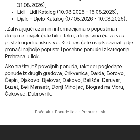
31.08.2026)
,
Lidl - Lidl Katalog (10.08.2026 - 16.08.2026)
,
Djelo - Djelo Katalog (07.08.2026 - 10.08.2026)
.
. Zahvaljujući ažurnim informacijama o popustima i
akcijama, uvijek ćete biti u toku, a kupovina će za vas
postati ugodno iskustvo. Kod nas ćete uvijek saznati gdje
pronaći najbolje popuste i posebne ponude iz kategorije
Prehrana u Ilok.
Ako tražite još povoljnih ponuda, također pogledajte
ponude iz drugih gradova,
Crikvenica
,
Darda
,
Borovo
,
Čepin
,
Djakovo
,
Bjelovar
,
Đakovo
,
Belišće
,
Daruvar
,
Buzet
,
Beli Manastir
,
Donji Miholjac
,
Biograd na Moru
,
Čakovec
,
Dubrovnik
.
Početak
Ponude Ilok
Prehrana Ilok