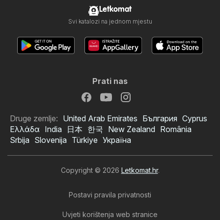
Letkomat
Svi katalozi na jednom mjestu
Prati nas
Druge zemlje:
United Arab Emirates
България
Cyprus
Ελλάδα
India
日本
한국
New Zealand
România
Srbija
Slovenija
Türkiye
Україна
Copyright © 2026
Letkomat.hr
.
Postavi pravila privatnosti
Uvjeti korištenja web stranice