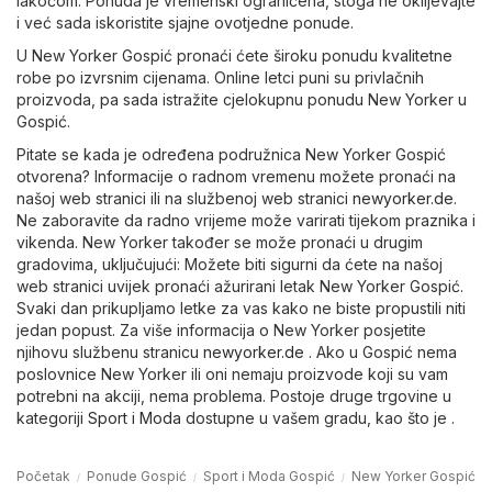
lakoćom. Ponuda je vremenski ograničena, stoga ne oklijevajte
i već sada iskoristite sjajne ovotjedne ponude.
U New Yorker Gospić pronaći ćete široku ponudu kvalitetne
robe po izvrsnim cijenama. Online letci puni su privlačnih
proizvoda, pa sada istražite cjelokupnu ponudu New Yorker u
Gospić.
Pitate se kada je određena podružnica New Yorker Gospić
otvorena? Informacije o radnom vremenu možete pronaći na
našoj web stranici ili na službenoj web stranici
newyorker.de
.
Ne zaboravite da radno vrijeme može varirati tijekom praznika i
vikenda. New Yorker također se može pronaći u drugim
gradovima, uključujući: Možete biti sigurni da ćete na našoj
web stranici uvijek pronaći ažurirani letak New Yorker Gospić.
Svaki dan prikupljamo letke za vas kako ne biste propustili niti
jedan popust. Za više informacija o New Yorker posjetite
njihovu službenu stranicu
newyorker.de
. Ako u Gospić nema
poslovnice New Yorker ili oni nemaju proizvode koji su vam
potrebni na akciji, nema problema. Postoje druge trgovine u
kategoriji
Sport i Moda
dostupne u vašem gradu, kao što je .
Početak
Ponude Gospić
Sport i Moda Gospić
New Yorker Gospić