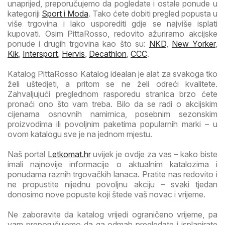
unaprijed, preporučujemo da pogledate i ostale ponude u
kategoriji
Sport i Moda
. Tako ćete dobiti pregled popusta u
više trgovina i lako usporediti gdje se najviše isplati
kupovati. Osim PittaRosso, redovito ažuriramo akcijske
ponude i drugih trgovina kao što su:
NKD
,
New Yorker
,
Kik
,
Intersport
,
Hervis
,
Decathlon
,
CCC
.
Katalog PittaRosso Katalog idealan je alat za svakoga tko
želi uštedjeti, a pritom se ne želi odreći kvalitete.
Zahvaljujući preglednom rasporedu stranica brzo ćete
pronaći ono što vam treba. Bilo da se radi o akcijskim
cijenama osnovnih namirnica, posebnim sezonskim
proizvodima ili povoljnim paketima popularnih marki – u
ovom katalogu sve je na jednom mjestu.
Naš portal
Letkomat.hr
uvijek je ovdje za vas – kako biste
imali najnovije informacije o aktualnim katalozima i
ponudama raznih trgovačkih lanaca. Pratite nas redovito i
ne propustite nijednu povoljnu akciju – svaki tjedan
donosimo nove popuste koji štede vaš novac i vrijeme.
Ne zaboravite da katalog vrijedi ograničeno vrijeme, pa
vam preporučujemo da ga odmah pregledate i isplanirate