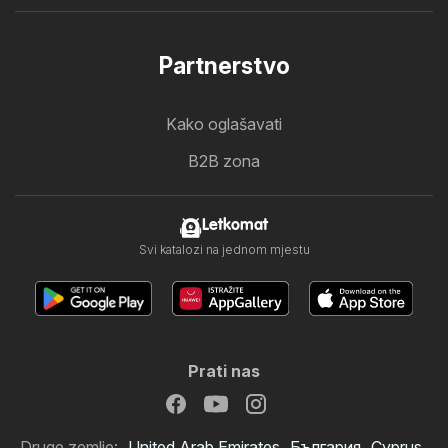
Partnerstvo
Kako oglašavati
B2B zona
Letkomat
Svi katalozi na jednom mjestu
Prati nas
Druge zemlje:
United Arab Emirates
България
Cyprus