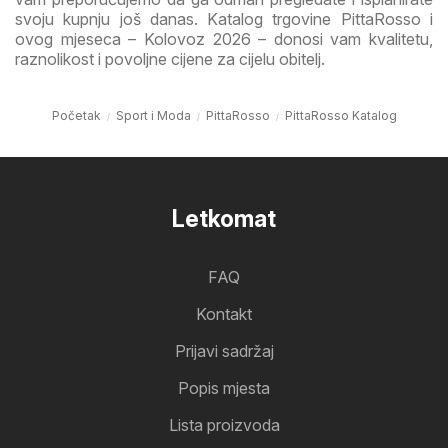
svoju kupnju još danas. Katalog trgovine PittaRosso i
ovog mjeseca – Kolovoz 2026 – donosi vam kvalitetu,
raznolikost i povoljne cijene za cijelu obitelj.
Početak
Sport i Moda
PittaRosso
PittaRosso Katalog
Letkomat
FAQ
Kontakt
Prijavi sadržaj
Popis mjesta
Lista proizvoda