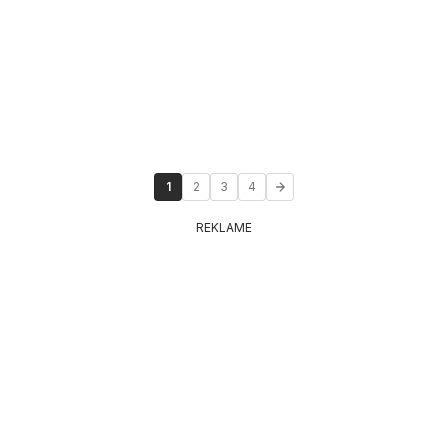
1
2
3
4
REKLAME