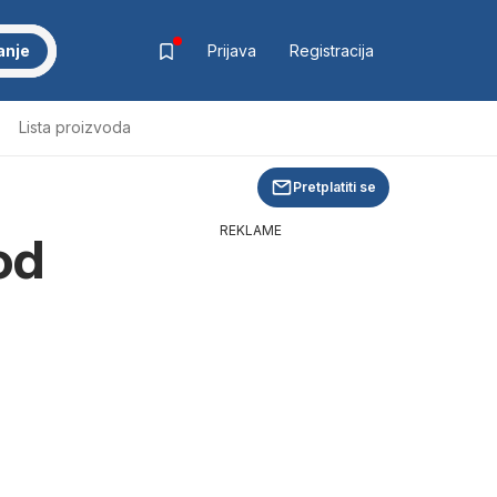
anje
Prijava
Registracija
Lista proizvoda
Pretplatiti se
REKLAME
od