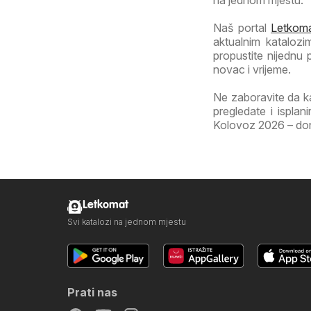
na jednom mjestu.
Naš portal
Letkoma
aktualnim katalozi
propustite nijednu
novac i vrijeme.
Ne zaboravite da k
pregledate i isplan
Kolovoz 2026 – donos
Letkomat
Svi katalozi na jednom mjestu
Prati nas