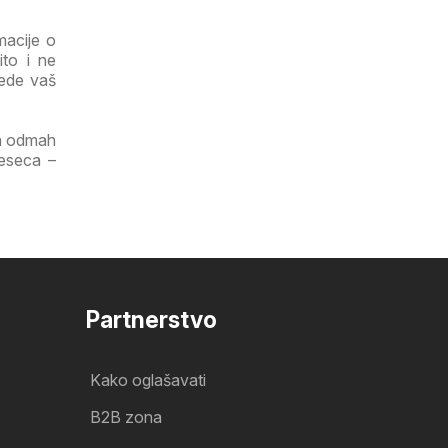
macije o
ito i ne
tede vaš
ga odmah
jeseca –
Partnerstvo
Kako oglašavati
B2B zona