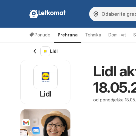
Letkomat
Ponude
Prehrana
Tehnika
Dom i vrt
S
Lidl
Lidl ak
18.05.
Lidl
od ponedjeljka 18.05