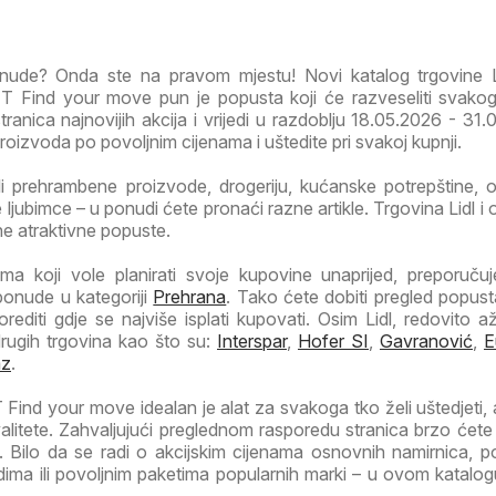
ponude? Onda ste na pravom mjestu! Novi katalog trgovine 
T Find your move pun je popusta koji će razveseliti svako
tranica najnovijih akcija i vrijedi u razdoblju 18.05.2026 - 31.
 proizvoda po povoljnim cijenama i uštedite pri svakoj kupnji.
li prehrambene proizvode, drogeriju, kućanske potrepštine, od
ljubimce – u ponudi ćete pronaći razne artikle. Trgovina Lidl i 
ne atraktivne popuste.
a koji vole planirati svoje kupovine unaprijed, preporuč
ponude u kategoriji
Prehrana
. Tako ćete dobiti pregled popust
orediti gdje se najviše isplati kupovati. Osim Lidl, redovito a
drugih trgovina kao što su:
Interspar
,
Hofer SI
,
Gavranović
,
E
az
.
 Find your move idealan je alat za svakoga tko želi uštedjeti, 
valitete. Zahvaljujući preglednom rasporedu stranica brzo ćete
 Bilo da se radi o akcijskim cijenama osnovnih namirnica, 
ima ili povoljnim paketima popularnih marki – u ovom katalog