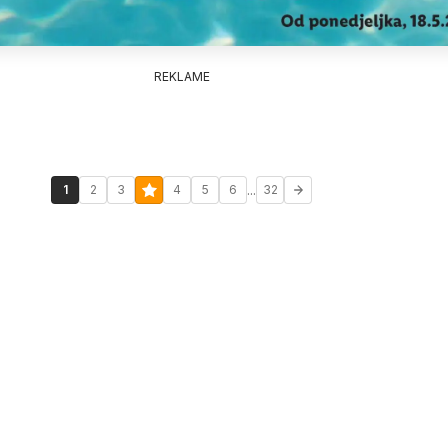
REKLAME
...
1
2
3
4
5
6
32