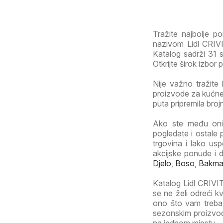
Tražite najbolje 
nazivom Lidl CRIVI
Katalog sadrži 31 s
Otkrijte širok izbor
Nije važno tražite 
proizvode za kućne 
puta pripremila broj
Ako ste među onim
pogledate i ostale 
trgovina i lako usp
akcijske ponude i 
Djelo
,
Boso
,
Bakm
Katalog Lidl CRIVIT
se ne želi odreći k
ono što vam treba.
sezonskim proizvod