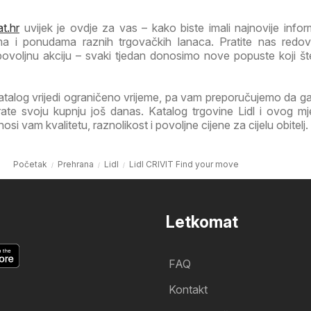
t.hr
uvijek je ovdje za vas – kako biste imali najnovije infor
ma i ponudama raznih trgovačkih lanaca. Pratite nas redov
 povoljnu akciju – svaki tjedan donosimo nove popuste koji š
atalog vrijedi ograničeno vrijeme, pa vam preporučujemo da 
irate svoju kupnju još danas. Katalog trgovine Lidl i ovog m
i vam kvalitetu, raznolikost i povoljne cijene za cijelu obitelj.
Početak
Prehrana
Lidl
Lidl CRIVIT Find your move
Letkomat
FAQ
Kontakt