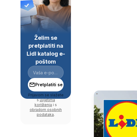
Želim se
pretplatiti na
Lidl katalog e-
poštom
Pretplatiti se
Prijavom se slažete
s
uvjetima
korištenja
i s
obradom osobnih
podataka
.