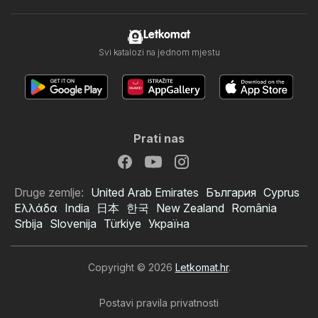
Letkomat
Svi katalozi na jednom mjestu
Prati nas
Druge zemlje:
United Arab Emirates
България
Cyprus
Ελλάδα
India
日本
한국
New Zealand
România
Srbija
Slovenija
Türkiye
Україна
Copyright © 2026
Letkomat.hr
.
Postavi pravila privatnosti