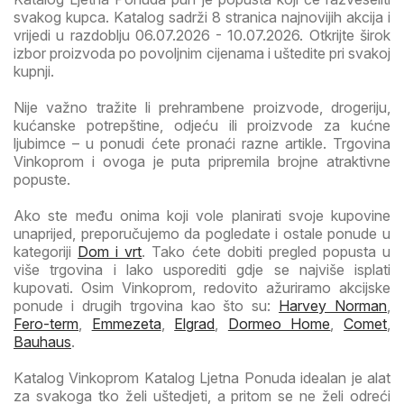
svakog kupca. Katalog sadrži 8 stranica najnovijih akcija i
vrijedi u razdoblju 06.07.2026 - 10.07.2026. Otkrijte širok
izbor proizvoda po povoljnim cijenama i uštedite pri svakoj
kupnji.
Nije važno tražite li prehrambene proizvode, drogeriju,
kućanske potrepštine, odjeću ili proizvode za kućne
ljubimce – u ponudi ćete pronaći razne artikle. Trgovina
Vinkoprom i ovoga je puta pripremila brojne atraktivne
popuste.
Ako ste među onima koji vole planirati svoje kupovine
unaprijed, preporučujemo da pogledate i ostale ponude u
kategoriji
Dom i vrt
. Tako ćete dobiti pregled popusta u
više trgovina i lako usporediti gdje se najviše isplati
kupovati. Osim Vinkoprom, redovito ažuriramo akcijske
ponude i drugih trgovina kao što su:
Harvey Norman
,
Fero-term
,
Emmezeta
,
Elgrad
,
Dormeo Home
,
Comet
,
Bauhaus
.
Katalog Vinkoprom Katalog Ljetna Ponuda idealan je alat
za svakoga tko želi uštedjeti, a pritom se ne želi odreći