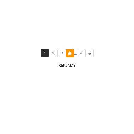
...
1
2
3
9
REKLAME