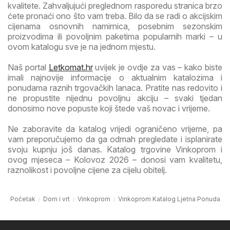
kvalitete. Zahvaljujući preglednom rasporedu stranica brzo
ćete pronaći ono što vam treba. Bilo da se radi o akcijskim
cijenama osnovnih namirnica, posebnim sezonskim
proizvodima ili povoljnim paketima popularnih marki – u
ovom katalogu sve je na jednom mjestu.
Naš portal
Letkomat.hr
uvijek je ovdje za vas – kako biste
imali najnovije informacije o aktualnim katalozima i
ponudama raznih trgovačkih lanaca. Pratite nas redovito i
ne propustite nijednu povoljnu akciju – svaki tjedan
donosimo nove popuste koji štede vaš novac i vrijeme.
Ne zaboravite da katalog vrijedi ograničeno vrijeme, pa
vam preporučujemo da ga odmah pregledate i isplanirate
svoju kupnju još danas. Katalog trgovine Vinkoprom i
ovog mjeseca – Kolovoz 2026 – donosi vam kvalitetu,
raznolikost i povoljne cijene za cijelu obitelj.
Početak
Dom i vrt
Vinkoprom
Vinkoprom Katalog Ljetna Ponuda