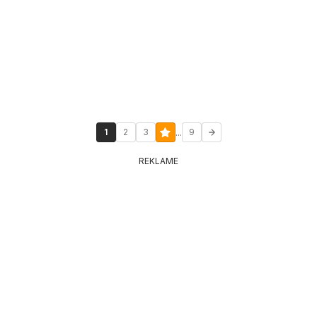
...
1
2
3
9
REKLAME