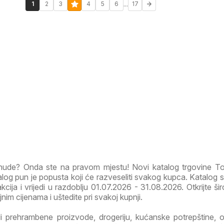
...
1
2
3
4
5
6
17
onude? Onda ste na pravom mjestu! Novi katalog trgovine T
og pun je popusta koji će razveseliti svakog kupca. Katalog s
akcija i vrijedi u razdoblju 01.07.2026 - 31.08.2026. Otkrijte ši
im cijenama i uštedite pri svakoj kupnji.
li prehrambene proizvode, drogeriju, kućanske potrepštine, od