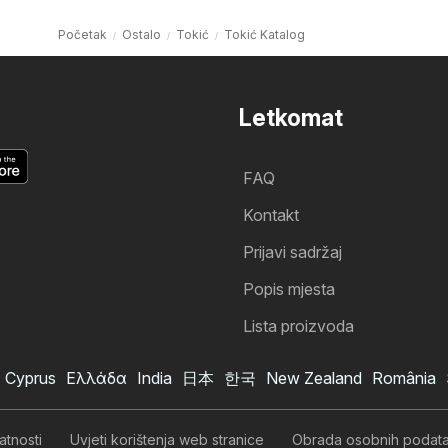
Početak
Ostalo
Tokić
Tokić Katalog
Letkomat
FAQ
Kontakt
Prijavi sadržaj
Popis mjesta
Lista proizvoda
Cyprus
Ελλάδα
India
日本
한국
New Zealand
România
Tokić katalog
Želim se pretplatiti na katalog
atnosti
Uvjeti korištenja web stranice
Obrada osobnih podat