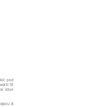
okić pod
adrži 16
rok izbor
jeću ili