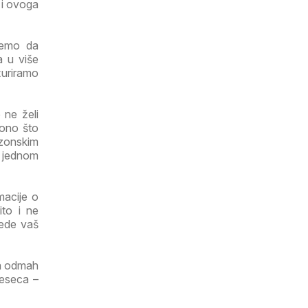
 i ovoga
ujemo da
a u više
žuriramo
 ne želi
 ono što
ezonskim
a jednom
macije o
ito i ne
tede vaš
ga odmah
jeseca –