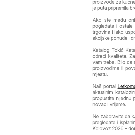
proizvode za kućne 
je puta pripremila b
Ako ste među onim
pogledate i ostale
trgovina i lako usp
akcijske ponude i d
Katalog Tokić Katal
odreći kvalitete. 
vam treba. Bilo da
proizvodima ili po
mjestu.
Naš portal
Letkoma
aktualnim katalozi
propustite nijednu
novac i vrijeme.
Ne zaboravite da k
pregledate i isplan
Kolovoz 2026 – donos