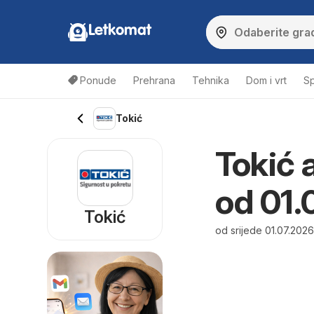
Letkomat
Ponude
Prehrana
Tehnika
Dom i vrt
Sp
Tokić
Tokić a
od 01.
Tokić
od srijede 01.07.202