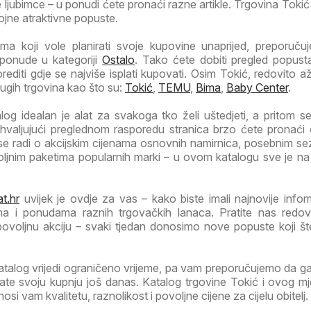
ljubimce – u ponudi ćete pronaći razne artikle. Trgovina Tokić
rojne atraktivne popuste.
a koji vole planirati svoje kupovine unaprijed, preporuč
 ponude u kategoriji
Ostalo
. Tako ćete dobiti pregled popust
orediti gdje se najviše isplati kupovati. Osim Tokić, redovito a
rugih trgovina kao što su:
Tokić
,
TEMU
,
Bima
,
Baby Center
.
og idealan je alat za svakoga tko želi uštedjeti, a pritom se
Zahvaljujući preglednom rasporedu stranica brzo ćete pronaći
 se radi o akcijskim cijenama osnovnih namirnica, posebnim s
voljnim paketima popularnih marki – u ovom katalogu sve je n
t.hr
uvijek je ovdje za vas – kako biste imali najnovije infor
ma i ponudama raznih trgovačkih lanaca. Pratite nas redov
 povoljnu akciju – svaki tjedan donosimo nove popuste koji š
atalog vrijedi ograničeno vrijeme, pa vam preporučujemo da 
irate svoju kupnju još danas. Katalog trgovine Tokić i ovog m
i vam kvalitetu, raznolikost i povoljne cijene za cijelu obitelj.