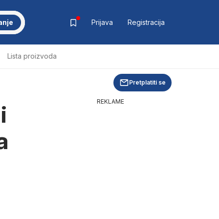
anje
Prijava
Registracija
Lista proizvoda
Pretplatiti se
REKLAME
i
a