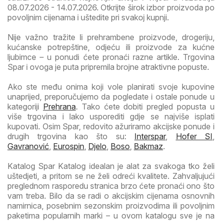
08.07.2026 - 14.07.2026. Otkrijte širok izbor proizvoda po
povoljnim cijenama i uštedite pri svakoj kupnji.
Nije važno tražite li prehrambene proizvode, drogeriju,
kućanske potrepštine, odjeću ili proizvode za kućne
ljubimce – u ponudi ćete pronaći razne artikle. Trgovina
Spar i ovoga je puta pripremila brojne atraktivne popuste.
Ako ste među onima koji vole planirati svoje kupovine
unaprijed, preporučujemo da pogledate i ostale ponude u
kategoriji
Prehrana
. Tako ćete dobiti pregled popusta u
više trgovina i lako usporediti gdje se najviše isplati
kupovati. Osim Spar, redovito ažuriramo akcijske ponude i
drugih trgovina kao što su:
Interspar
,
Hofer SI
,
Gavranović
,
Eurospin
,
Djelo
,
Boso
,
Bakmaz
.
Katalog Spar Katalog idealan je alat za svakoga tko želi
uštedjeti, a pritom se ne želi odreći kvalitete. Zahvaljujući
preglednom rasporedu stranica brzo ćete pronaći ono što
vam treba. Bilo da se radi o akcijskim cijenama osnovnih
namirnica, posebnim sezonskim proizvodima ili povoljnim
paketima popularnih marki – u ovom katalogu sve je na