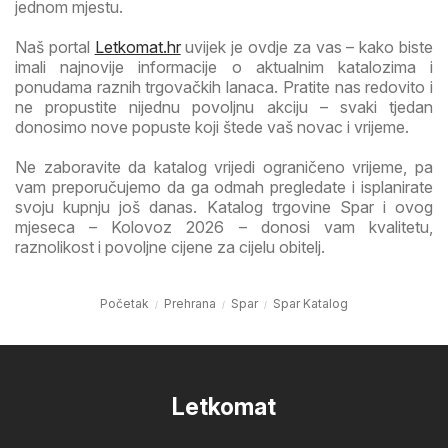
jednom mjestu.
Naš portal
Letkomat.hr
uvijek je ovdje za vas – kako biste
imali najnovije informacije o aktualnim katalozima i
ponudama raznih trgovačkih lanaca. Pratite nas redovito i
ne propustite nijednu povoljnu akciju – svaki tjedan
donosimo nove popuste koji štede vaš novac i vrijeme.
Ne zaboravite da katalog vrijedi ograničeno vrijeme, pa
vam preporučujemo da ga odmah pregledate i isplanirate
svoju kupnju još danas. Katalog trgovine Spar i ovog
mjeseca – Kolovoz 2026 – donosi vam kvalitetu,
raznolikost i povoljne cijene za cijelu obitelj.
Početak
Prehrana
Spar
Spar Katalog
Letkomat