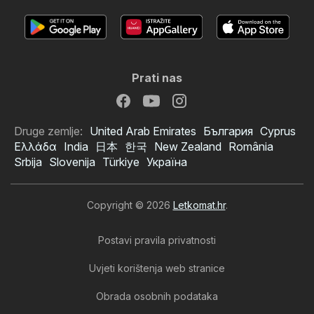
Prati nas
Druge zemlje:
United Arab Emirates
България
Cyprus
Ελλάδα
India
日本
한국
New Zealand
România
Srbija
Slovenija
Türkiye
Україна
Copyright © 2026
Letkomat.hr
.
Postavi pravila privatnosti
Uvjeti korištenja web stranice
Obrada osobnih podataka
Spar katalog