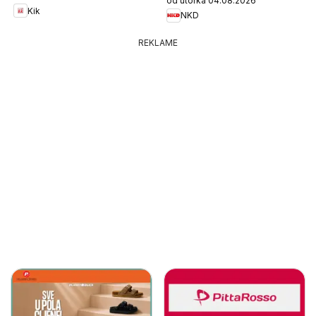
od utorka 04.08.2026
Kik
NKD
REKLAME