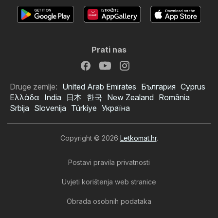
Prati nas
Druge zemlje:
United Arab Emirates
България
Cyprus
Ελλάδα
India
日本
한국
New Zealand
România
Srbija
Slovenija
Türkiye
Україна
Copyright © 2026
Letkomat.hr
.
Postavi pravila privatnosti
Uvjeti korištenja web stranice
Obrada osobnih podataka