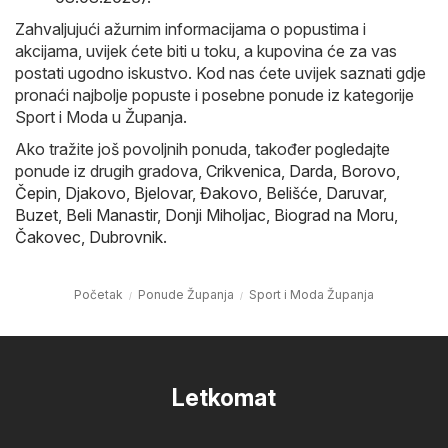
Zahvaljujući ažurnim informacijama o popustima i
akcijama, uvijek ćete biti u toku, a kupovina će za vas
postati ugodno iskustvo. Kod nas ćete uvijek saznati gdje
pronaći najbolje popuste i posebne ponude iz kategorije
Sport i Moda u Županja.
Ako tražite još povoljnih ponuda, također pogledajte
ponude iz drugih gradova,
Crikvenica
,
Darda
,
Borovo
,
Čepin
,
Djakovo
,
Bjelovar
,
Đakovo
,
Belišće
,
Daruvar
,
Buzet
,
Beli Manastir
,
Donji Miholjac
,
Biograd na Moru
,
Čakovec
,
Dubrovnik
.
Početak
Ponude Županja
Sport i Moda Županja
Letkomat