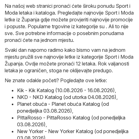
Na našoj web stranici pronaći ćete široku ponudu
Sport i
Moda
letaka i kataloga. Pregledajte najnovije Sport i Moda
letke iz Županja gdje možete provjeriti najnovije promocije
i popuste. Popularne trgovine iz kategorije su . Ali to nije
sve. Sve potrebne informacije o posebnim ponudama
pronaći ćete na jednom mjestu.
Svaki dan naporno radimo kako bismo vam na jednom
mjestu pružili sve najnovije letke iz kategorije Sport i Moda
Županja. Ovdje možete pronaći 12 letaka. Rok valjanosti
letaka je ograničen, stoga ne oklijevajte predugo.
Ne znate odakle početi? Pogledajte ove letke:
Kik - Kik Katalog (10.08.2026 - 16.08.2026)
,
NKD - NKD Katalog (od utorka 04.08.2026)
,
Planet obuća - Planet obuća Katalog (od
ponedjeljka 03.08.2026)
,
PittaRosso - PittaRosso Katalog (od ponedjeljka
03.08.2026)
,
New Yorker - New Yorker Katalog (od ponedjeljka
03.08.2026)
.