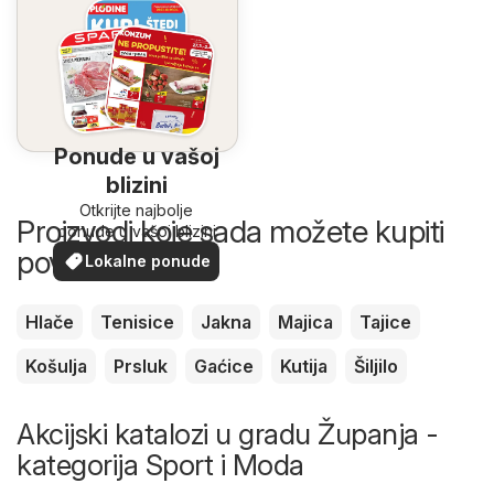
Ponude u vašoj
blizini
Otkrijte najbolje
Proizvodi koje sada možete kupiti
ponude u vašoj blizini
povoljnije
Lokalne ponude
Hlače
Tenisice
Jakna
Majica
Tajice
Košulja
Prsluk
Gaćice
Kutija
Šiljilo
Akcijski katalozi u gradu Županja -
kategorija Sport i Moda