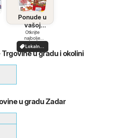
Ponude u
vašoj
blizini
Otkrijte
najbolje
ponude u
Lokalne
vašoj blizini
 Trgovine u gradu i okolini
ponude
govine u gradu Zadar