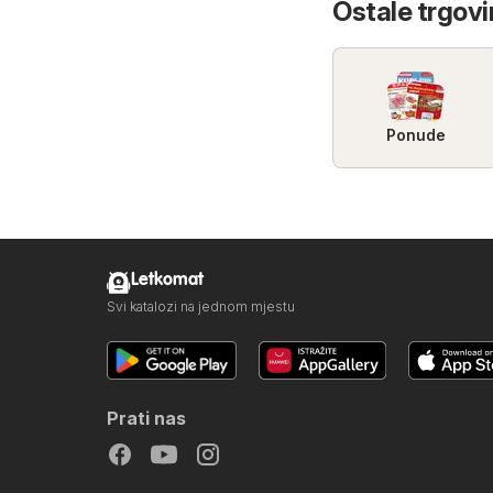
Ostale trgovi
Ponude
Letkomat
Svi katalozi na jednom mjestu
Prati nas