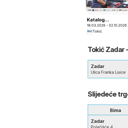
Katalog
18.03.2026 - 02.10.2026
Klimatizacijske
Tokić
Opreme 2026
Tokić Zadar -
Zadar
Ulica Franka Lisice
Slijedeće tr
Bima
Zadar
Polačišće 4