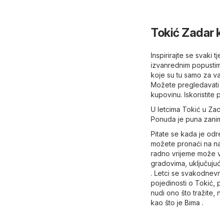
Tokić Zadar 
Inspirirajte se svaki
izvanrednim popustima
koje su tu samo za va
Možete pregledavati 
kupovinu. Iskoristite
U letcima Tokić u Zad
Ponuda je puna zaniml
Pitate se kada je od
možete pronaći na naš
radno vrijeme može v
gradovima, uključujuć
. Letci se svakodnevn
pojedinosti o Tokić, 
nudi ono što tražite, 
kao što je
Bima
.