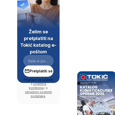
Želim se
pretplatiti na
Tokić katalog e-
poštom
Pretplatiti se
Prijavom se slažete
s
uvjetima
korištenja
i s
obradom osobnih
podataka
.