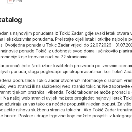
Bima
katalog
 tjedan s najnovijim ponudama iz Tokić Zadar, gdje svaki letak otvara 
 i ekskluzivnim ponudama. Prelistajte cijeli letak i otkrijte najbolje
s. Ovotjedna ponuda u Tokić Zadar vrijedi do 22.07.2026 - 31.07.202
najnovije ponude Tokić iz udobnosti svog doma i učinkovito planira
 promocije koje trgovina nudi na 72 stranicama.
ar pronaći ćete širok izbor kvalitetnih proizvoda po izvrsnim cijena
jivih ponuda, stoga pogledajte cjelokupni asortiman koji Tokić Zada
ređena podružnica Tokić Zadar otvorena? Informacije o radnom vr
oj web stranici ili na službenoj web stranici
tokic.hr
. Ne zaboravite
arirati tijekom praznika i vikenda. Tokić također se može pronaći u
i: Na našoj web stranici uvijek možete pregledati najnoviji letak Tok
o ažuriraju za vas tako da nećete propustiti nijedan popust. Za više
posjetite njihovu službenu stranicu
tokic.hr
. Ako Tokić Zadar trenutn
ne brinite. Postoje i druge trgovine koje možete posjetiti iz kategori