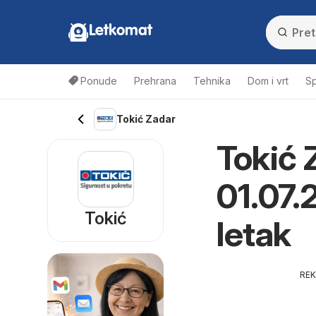
Letkomat
Ponude
Prehrana
Tehnika
Dom i vrt
Sp
Tokić Zadar
Tokić 
01.07.
Tokić
letak
RE