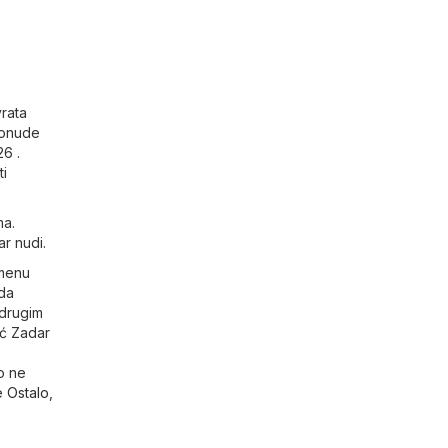
vrata
 ponude
6 .
ti
ma.
r nudi.
emenu
 da
 drugim
ić Zadar
o ne
je
Ostalo
,