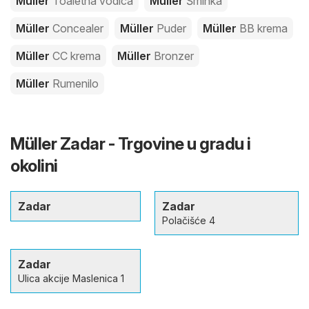
Müller
Toaletna vodica
Müller
Šminka
Müller
Concealer
Müller
Puder
Müller
BB krema
Müller
CC krema
Müller
Bronzer
Müller
Rumenilo
Müller Zadar - Trgovine u gradu i
okolini
Zadar
Zadar
Polačišće 4
Zadar
Ulica akcije Maslenica 1