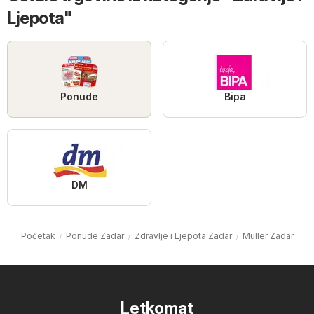
Ljepota"
Ponude
Bipa
DM
Početak
Ponude Zadar
Zdravlje i Ljepota Zadar
Müller Zadar
Letkomat