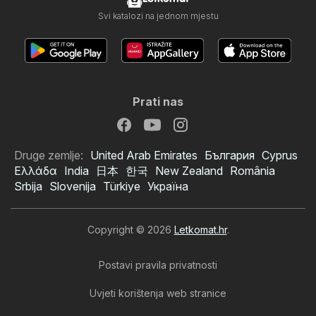
Svi katalozi na jednom mjestu
Prati nas
Druge zemlje:
United Arab Emirates
България
Cyprus
Ελλάδα
India
日本
한국
New Zealand
România
Srbija
Slovenija
Türkiye
Україна
Copyright © 2026
Letkomat.hr
.
Postavi pravila privatnosti
Uvjeti korištenja web stranice