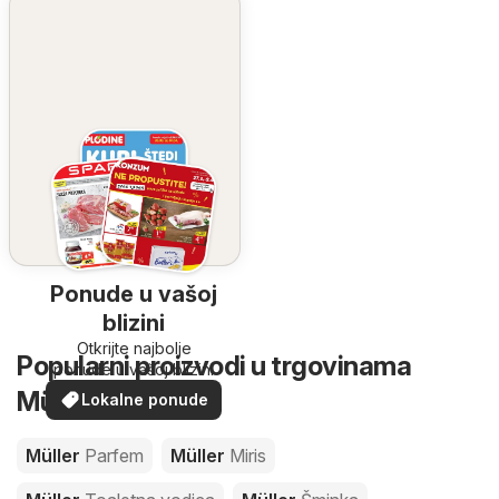
Ponude u vašoj
blizini
Otkrijte najbolje
Popularni proizvodi u trgovinama
ponude u vašoj blizini
Müller
Lokalne ponude
Müller
Parfem
Müller
Miris