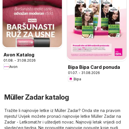
Avon Katalog
01.08. - 31.08.2026
Bipa Bipa Card ponuda
Avon
01.07. - 31.08.2026
Bipa
Müller Zadar katalog
Tražite li najnovije letke iz Müller Zadar? Onda ste na pravom
mjestu! Uvijek možete pronaći najnovije letke Müller Zadar na
Zadar - Letkomat.hr
i uštedjeti novac. Najnoviji letak vrijedi od
sljedećeg tjedna. Ne propustite najnovije popuste koje nudi