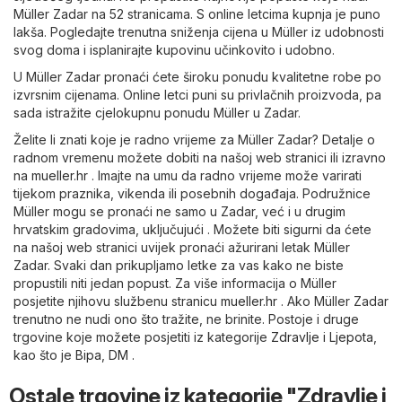
Müller Zadar na 52 stranicama. S online letcima kupnja je puno
lakša. Pogledajte trenutna sniženja cijena u Müller iz udobnosti
svog doma i isplanirajte kupovinu učinkovito i udobno.
U Müller Zadar pronaći ćete široku ponudu kvalitetne robe po
izvrsnim cijenama. Online letci puni su privlačnih proizvoda, pa
sada istražite cjelokupnu ponudu Müller u Zadar.
Želite li znati koje je radno vrijeme za Müller Zadar? Detalje o
radnom vremenu možete dobiti na našoj web stranici ili izravno
na
mueller.hr
. Imajte na umu da radno vrijeme može varirati
tijekom praznika, vikenda ili posebnih događaja. Podružnice
Müller mogu se pronaći ne samo u Zadar, već i u drugim
hrvatskim gradovima, uključujući . Možete biti sigurni da ćete
na našoj web stranici uvijek pronaći ažurirani letak Müller
Zadar. Svaki dan prikupljamo letke za vas kako ne biste
propustili niti jedan popust. Za više informacija o Müller
posjetite njihovu službenu stranicu
mueller.hr
. Ako Müller Zadar
trenutno ne nudi ono što tražite, ne brinite. Postoje i druge
trgovine koje možete posjetiti iz kategorije
Zdravlje i Ljepota
,
kao što je
Bipa
,
DM
.
Ostale trgovine iz kategorije "Zdravlje i