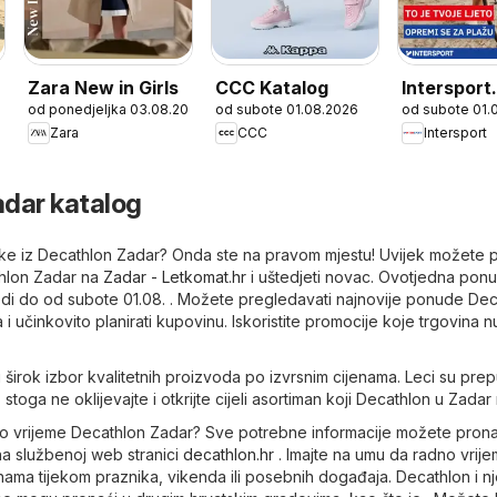
Zara New in Girls
CCC Katalog
Intersport
026
od ponedjeljka 03.08.2026
od subote 01.08.2026
od subote 01.
Katalog
Zara
CCC
Intersport
dar katalog
letke iz Decathlon Zadar? Onda ste na pravom mjestu! Uvijek možete 
thlon Zadar na
Zadar - Letkomat.hr
i uštedjeti novac. Ovotjedna pon
edi do od subote 01.08. . Možete pregledavati najnovije ponude Dec
 učinkovito planirati kupovinu. Iskoristite promocije koje trgovina n
širok izbor kvalitetnih proizvoda po izvrsnim cijenama. Leci su prep
 stoga ne oklijevajte i otkrijte cijeli asortiman koji Decathlon u Zadar 
dno vrijeme Decathlon Zadar? Sve potrebne informacije možete prona
 na službenoj web stranici
decathlon.hr
. Imajte na umu da radno vri
nama tijekom praznika, vikenda ili posebnih događaja. Decathlon i 