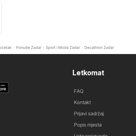
očetak
Ponude Zadar
Sport i Moda Zadar
Decathlon Zadar
Letkomat
FAQ
Kontakt
Prijavi sadržaj
Popis mjesta
Lista proizvoda