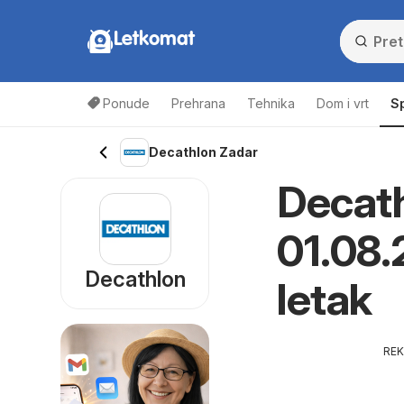
Letkomat
Ponude
Prehrana
Tehnika
Dom i vrt
S
Decathlon Zadar
Decath
01.08.
Decathlon
letak
RE