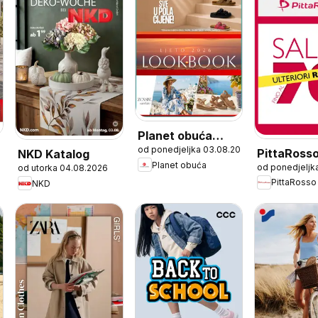
Planet obuća
od ponedjeljka 03.08.2026
Katalog
PittaRoss
NKD Katalog
Planet obuća
od ponedjeljk
od utorka 04.08.2026
Katalog
PittaRosso
NKD