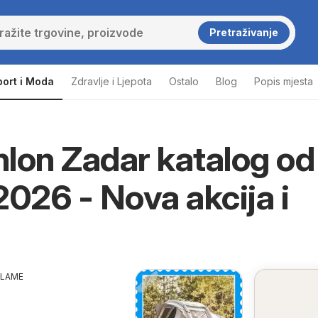
Pretraživanje
port i Moda
Zdravlje i Ljepota
Ostalo
Blog
Popis mjesta
lon Zadar katalog od
2026 - Nova akcija i
KLAME