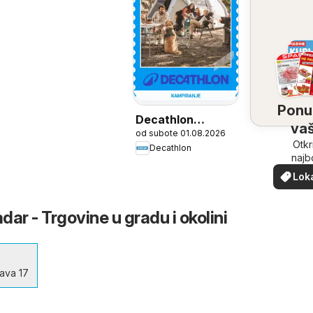
Ponu
Decathlon
vaš
od subote 01.08.2026
Sezonska ponuda
bliz
Otkr
Decathlon
najb
ponu
Lok
vašoj b
pon
ar - Trgovine u gradu i okolini
tava 17