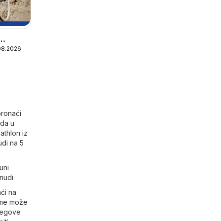
08.2026
pronaći
uda u
athlon iz
udi na 5
uni
nudi.
ći na
jeme može
njegove