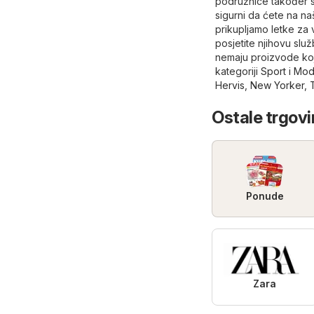
podružnice također s
sigurni da ćete na na
prikupljamo letke za 
posjetite njihovu slu
nemaju proizvode koj
kategoriji
Sport i Mo
Hervis
,
New Yorker
,
Ostale trgovi
Ponude
Zara