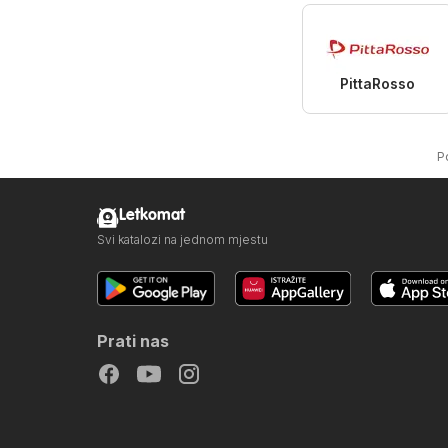
PittaRosso
P
Letkomat
Svi katalozi na jednom mjestu
Prati nas