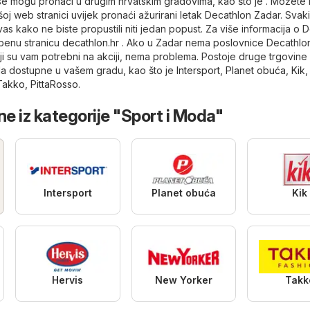
e mogu pronaći u drugim hrvatskim gradovima, kao što je . Možete b
šoj web stranici uvijek pronaći ažurirani letak Decathlon Zadar. Svak
vas kako ne biste propustili niti jedan popust. Za više informacija o 
žbenu stranicu
decathlon.hr
. Ako u Zadar nema poslovnice Decathlon 
i su vam potrebni na akciji, nema problema. Postoje druge trgovine
da
dostupne u vašem gradu, kao što je
Intersport
,
Planet obuća
,
Kik
Takko
,
PittaRosso
.
ne iz kategorije "Sport i Moda"
Intersport
Planet obuća
Kik
Hervis
New Yorker
Takk