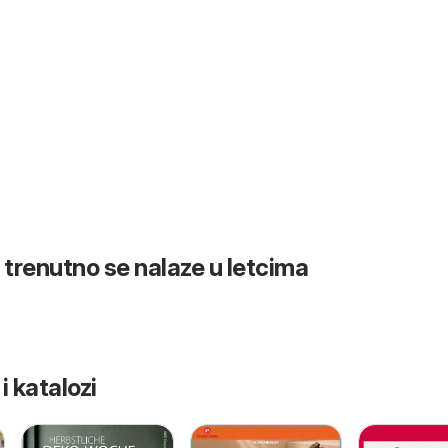
 trenutno se nalaze u letcima
 i katalozi