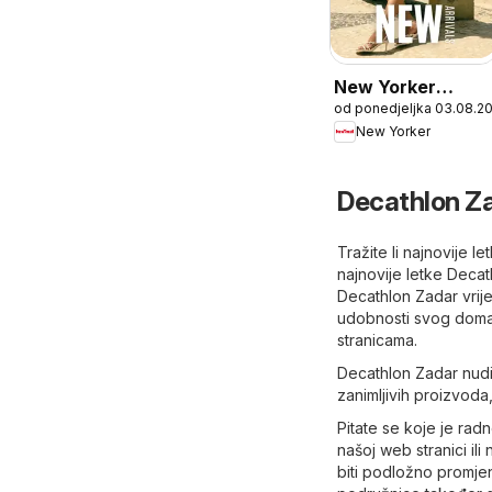
New Yorker
od ponedjeljka 03.08.2
Katalog
New Yorker
Decathlon Za
Tražite li najnovije 
najnovije letke Deca
Decathlon Zadar vrij
udobnosti svog doma i
stranicama.
Decathlon Zadar nudi 
zanimljivih proizvoda,
Pitate se koje je ra
našoj web stranici ili
biti podložno promje