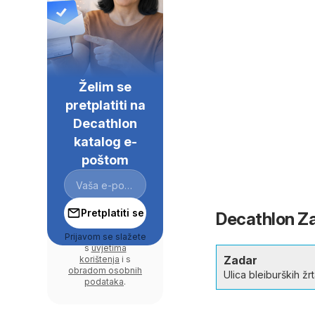
Želim se
pretplatiti na
Decathlon
katalog e-
poštom
Pretplatiti se
Decathlon Zad
Prijavom se slažete
s
uvjetima
Zadar
korištenja
i s
obradom osobnih
Ulica bleiburških žr
podataka
.