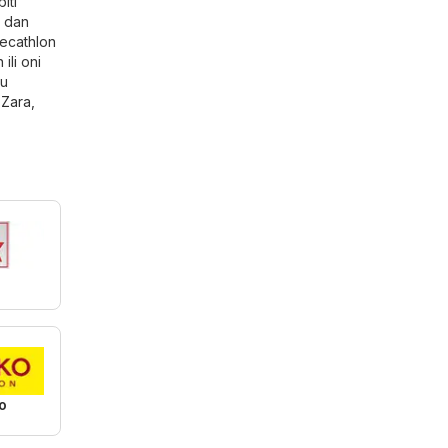
iti
i dan
Decathlon
ili oni
 u
,
Zara
,
o