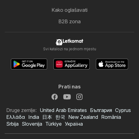
Kako oglašavati
B2B zona
Letkomat
Svi katalozi na jednom mjestu
Prati nas
Druge zemlje:
United Arab Emirates
България
Cyprus
Ελλάδα
India
日本
한국
New Zealand
România
Srbija
Slovenija
Türkiye
Україна