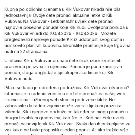
Kupnja po odličnim cijenama u Kik Vukovar nikada nije bila
jednostavnija! Ovdje ćete pronaći aktualne letke iz Kik
Vukovar. Na
Vukovar - Letkomat.hr
uvijek ćete pronaći
najnovije posebne ponude koje Kik nudi. Ovotjedna ponuda u
Kik Vukovar vrijedi do 10.08.2026 - 16.08.2026 . Možete
pregledavati najnovije ponude Kik iz udobnosti svog doma i
učinkovito planirati kupovinu. Iskoristite promocije koje trgovina
nudi na 22 stranicama.
U letcima Kik u Vukovar pronaći ćete širok izbor kvalitetnih
proizvoda po izvrsnim cijenama. Ponuda je puna zanimljivih
ponuda, stoga pogledajte cjelokupni asortiman koji Kik
Vukovar nudi.
Pitate se kada je određena podružnica Kik Vukovar otvorena?
Informacije o radnom vremenu možete pronaći na našoj web
stranici ili na službenoj web stranici
poduzece.kik.hr
. Ne
zaboravite da radno vrijeme može varirati tijekom praznika i
vikenda. Kik i njegove podružnice također se mogu pronaći u
drugim hrvatskim gradovima, kao što je . Kod nas ćete uvijek
pronaći najnoviji letak Kik Vukovar . Svaki dan ih prikupljamo za
vas kako ne biste propustili nijedan popust. Ali ako tražite više