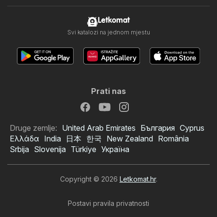
Letkomat
Svi katalozi na jednom mjestu
Prati nas
Druge zemlje:
United Arab Emirates
България
Cyprus
Ελλάδα
India
日本
한국
New Zealand
România
Srbija
Slovenija
Türkiye
Україна
Copyright © 2026
Letkomat.hr
.
Postavi pravila privatnosti