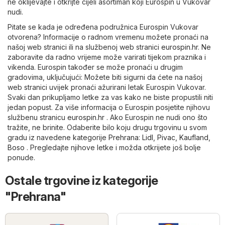
ne oklijevajte i otkrijte cijeli asortiman koji Eurospin u Vukovar
nudi.
Pitate se kada je određena podružnica Eurospin Vukovar
otvorena? Informacije o radnom vremenu možete pronaći na
našoj web stranici ili na službenoj web stranici
eurospin.hr
. Ne
zaboravite da radno vrijeme može varirati tijekom praznika i
vikenda. Eurospin također se može pronaći u drugim
gradovima, uključujući: Možete biti sigurni da ćete na našoj
web stranici uvijek pronaći ažurirani letak Eurospin Vukovar.
Svaki dan prikupljamo letke za vas kako ne biste propustili niti
jedan popust. Za više informacija o Eurospin posjetite njihovu
službenu stranicu
eurospin.hr
. Ako Eurospin ne nudi ono što
tražite, ne brinite. Odaberite bilo koju drugu trgovinu u svom
gradu iz navedene kategorije
Prehrana
:
Lidl
,
Pivac
,
Kaufland
,
Boso
. Pregledajte njihove letke i možda otkrijete još bolje
ponude.
Ostale trgovine iz kategorije
"Prehrana"