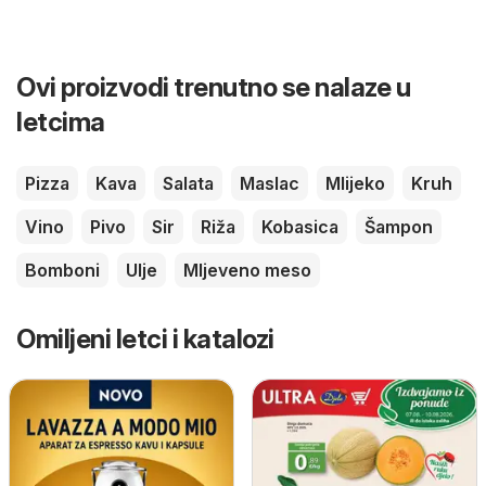
Ovi proizvodi trenutno se nalaze u
letcima
Pizza
Kava
Salata
Maslac
Mlijeko
Kruh
Vino
Pivo
Sir
Riža
Kobasica
Šampon
Bomboni
Ulje
Mljeveno meso
Omiljeni letci i katalozi