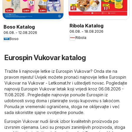
Ribola Katalog
Boso Katalog
06.08. - 18.08.2026
06.08. - 12.08.2026
Ribola
Boso
Eurospin Vukovar katalog
Tražite li najnovije letke iz Eurospin Vukovar? Onda ste na
pravom mjestu! Uvijek možete pronaći najnovije letke Eurospin
Vukovar na
Vukovar - Letkomat.hr
i uštedjeti novac. Pogledajte
najnoviji Eurospin Vukovar letak koji vrijedi kroz 06.08.2026 -
11.08.2026 . Pregledajte najnovije ponude Eurospin iz
udobnosti svog doma i planirajte svoju kupovinu s lakoćom.
Ponuda je vremenski ograničena, stoga ne oklijevajte i već
sada iskoristite sjajne ovotjedne ponude.
Eurospin Vukovar nudi širok izbor kvalitetnih proizvoda po
izvrsnim cijenama. Leci su prepuni zanimljivih proizvoda, stoga