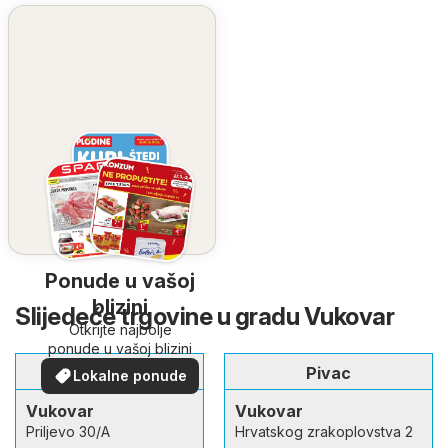
Ponude u vašoj
blizini
Slijedeće trgovine u gradu Vukovar
Otkrijte najbolje
ponude u vašoj blizini
Lidl
Pivac
Lokalne ponude
Vukovar
Vukovar
Priljevo 30/A
Hrvatskog zrakoplovstva 2