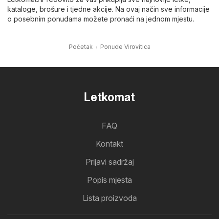
kataloge, brošure i tjedne akcije. Na ovaj način sve informacije
o posebnim ponudama možete pronaći na jednom mjestu.
Početak
Ponude Virovitica
Letkomat
FAQ
Kontakt
Prijavi sadržaj
Popis mjesta
Lista proizvoda