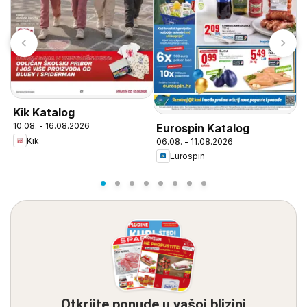
Kik Katalog
L
10.08. - 16.08.2026
Eurospin Katalog
0
Kik
06.08. - 11.08.2026
Eurospin
Otkrijte ponude u vašoj blizini