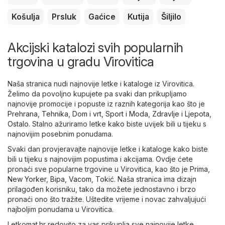
Košulja
Prsluk
Gaćice
Kutija
Šiljilo
Akcijski katalozi svih popularnih
trgovina u gradu Virovitica
Naša stranica nudi najnovije letke i kataloge iz Virovitica.
Želimo da povoljno kupujete pa svaki dan prikupljamo
najnovije promocije i popuste iz raznih kategorija kao što je
Prehrana
,
Tehnika
,
Dom i vrt
,
Sport i Moda
,
Zdravlje i Ljepota
,
Ostalo
. Stalno ažuriramo letke kako biste uvijek bili u tijeku s
najnovijim posebnim ponudama.
Svaki dan provjeravajte najnovije letke i kataloge kako biste
bili u tijeku s najnovijim popustima i akcijama. Ovdje ćete
pronaći sve popularne trgovine u Virovitica, kao što je
Prima
,
New Yorker
,
Bipa
,
Vacom
,
Tokić
. Naša stranica ima dizajn
prilagođen korisniku, tako da možete jednostavno i brzo
pronaći ono što tražite. Uštedite vrijeme i novac zahvaljujući
najboljim ponudama u Virovitica.
Letkomat.hr redovito za vas prikuplja sve najnovije letke,