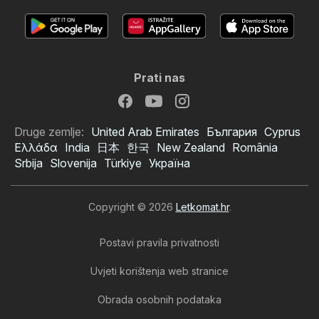
Prati nas
Druge zemlje:
United Arab Emirates
България
Cyprus
Ελλάδα
India
日本
한국
New Zealand
România
Srbija
Slovenija
Türkiye
Україна
Copyright © 2026
Letkomat.hr
.
Postavi pravila privatnosti
Uvjeti korištenja web stranice
Obrada osobnih podataka