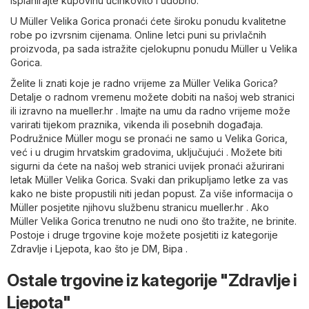
isplanirajte kupovinu učinkovito i udobno.
U Müller Velika Gorica pronaći ćete široku ponudu kvalitetne
robe po izvrsnim cijenama. Online letci puni su privlačnih
proizvoda, pa sada istražite cjelokupnu ponudu Müller u Velika
Gorica.
Želite li znati koje je radno vrijeme za Müller Velika Gorica?
Detalje o radnom vremenu možete dobiti na našoj web stranici
ili izravno na
mueller.hr
. Imajte na umu da radno vrijeme može
varirati tijekom praznika, vikenda ili posebnih događaja.
Podružnice Müller mogu se pronaći ne samo u Velika Gorica,
već i u drugim hrvatskim gradovima, uključujući . Možete biti
sigurni da ćete na našoj web stranici uvijek pronaći ažurirani
letak Müller Velika Gorica. Svaki dan prikupljamo letke za vas
kako ne biste propustili niti jedan popust. Za više informacija o
Müller posjetite njihovu službenu stranicu
mueller.hr
. Ako
Müller Velika Gorica trenutno ne nudi ono što tražite, ne brinite.
Postoje i druge trgovine koje možete posjetiti iz kategorije
Zdravlje i Ljepota
, kao što je
DM
,
Bipa
.
Ostale trgovine iz kategorije "Zdravlje i
Ljepota"