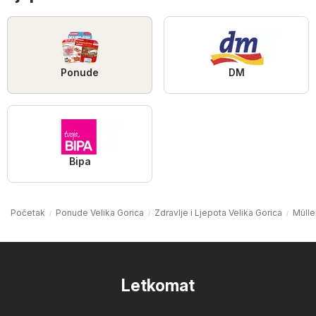
Ponude
DM
Bipa
Početak
Ponude Velika Gorica
Zdravlje i Ljepota Velika Gorica
Mülle
Letkomat