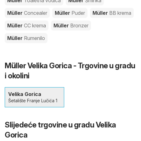
Müller
Toaletna vodica
Müller
Šminka
Müller
Concealer
Müller
Puder
Müller
BB krema
Müller
CC krema
Müller
Bronzer
Müller
Rumenilo
Müller Velika Gorica - Trgovine u gradu
i okolini
Velika Gorica
Šetalište Franje Lučića 1
Slijedeće trgovine u gradu Velika
Gorica