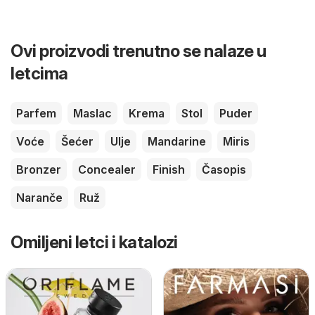
Ovi proizvodi trenutno se nalaze u
letcima
Parfem
Maslac
Krema
Stol
Puder
Voće
Šećer
Ulje
Mandarine
Miris
Bronzer
Concealer
Finish
Časopis
Naranče
Ruž
Omiljeni letci i katalozi