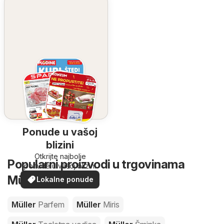
Ponude u vašoj
blizini
Otkrijte najbolje
Popularni proizvodi u trgovinama
ponude u vašoj blizini
Müller
Lokalne ponude
Müller
Parfem
Müller
Miris