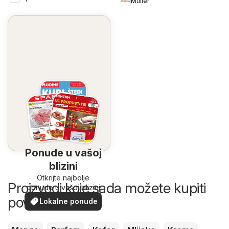
Müller
Ponude u vašoj
blizini
Otkrijte najbolje
Proizvodi koje sada možete kupiti
ponude u vašoj blizini
povoljnije
Lokalne ponude