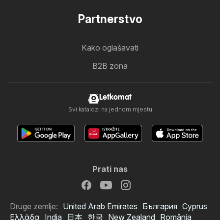
Partnerstvo
Kako oglašavati
B2B zona
Letkomat
Svi katalozi na jednom mjestu
Prati nas
Druge zemlje:
United Arab Emirates
България
Cyprus
Ελλάδα
India
日本
한국
New Zealand
România