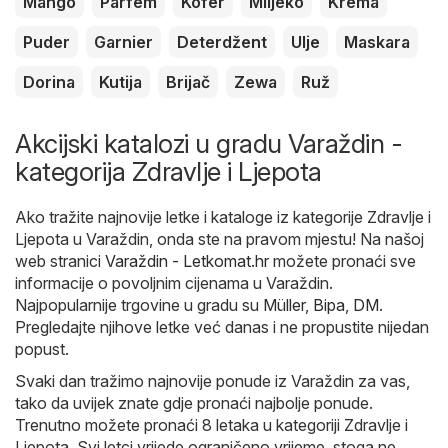
Mango
Parfem
Kofer
Mlijeko
Krema
Puder
Garnier
Deterdžent
Ulje
Maskara
Dorina
Kutija
Brijač
Zewa
Ruž
Akcijski katalozi u gradu Varaždin -
kategorija Zdravlje i Ljepota
Ako tražite najnovije letke i kataloge iz kategorije Zdravlje i
Ljepota u Varaždin, onda ste na pravom mjestu! Na našoj
web stranici
Varaždin - Letkomat.hr
možete pronaći sve
informacije o povoljnim cijenama u Varaždin.
Najpopularnije trgovine u gradu su
Müller
,
Bipa
,
DM
.
Pregledajte njihove letke već danas i ne propustite nijedan
popust.
Svaki dan tražimo najnovije ponude iz Varaždin za vas,
tako da uvijek znate gdje pronaći najbolje ponude.
Trenutno možete pronaći 8 letaka u kategoriji Zdravlje i
Ljepota. Svi letci vrijede ograničeno vrijeme, stoga ne