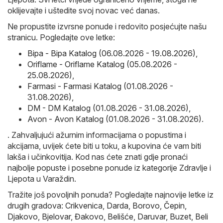
oklijevajte i uštedite svoj novac već danas.
Ne propustite izvrsne ponude i redovito posjećujte našu
stranicu. Pogledajte ove letke:
Bipa - Bipa Katalog (06.08.2026 - 19.08.2026)
,
Oriflame - Oriflame Katalog (05.08.2026 -
25.08.2026)
,
Farmasi - Farmasi Katalog (01.08.2026 -
31.08.2026)
,
DM - DM Katalog (01.08.2026 - 31.08.2026)
,
Avon - Avon Katalog (01.08.2026 - 31.08.2026)
.
. Zahvaljujući ažurnim informacijama o popustima i
akcijama, uvijek ćete biti u toku, a kupovina će vam biti
lakša i učinkovitija. Kod nas ćete znati gdje pronaći
najbolje popuste i posebne ponude iz kategorije Zdravlje i
Ljepota u Varaždin.
Tražite još povoljnih ponuda? Pogledajte najnovije letke iz
drugih gradova:
Crikvenica
,
Darda
,
Borovo
,
Čepin
,
Djakovo
,
Bjelovar
,
Đakovo
,
Belišće
,
Daruvar
,
Buzet
,
Beli