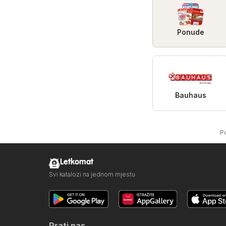
Ponude
Bauhaus
P
Letkomat
Svi katalozi na jednom mjestu
Prati nas