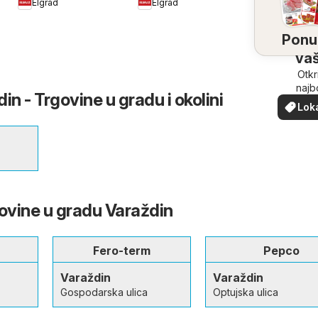
Elgrad
Elgrad
za kuhanje
Ponu
vaš
bliz
Otkr
najb
in - Trgovine u gradu i okolini
ponu
Lok
vašoj b
pon
govine u gradu Varaždin
Fero-term
Pepco
Varaždin
Varaždin
Gospodarska ulica
Optujska ulica