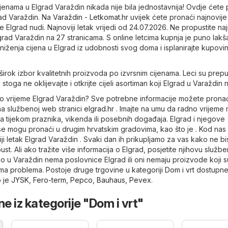
jenama u Elgrad Varaždin nikada nije bila jednostavnija! Ovdje ćete 
rad Varaždin. Na
Varaždin - Letkomat.hr
uvijek ćete pronaći najnovije
lgrad nudi. Najnoviji letak vrijedi od 24.07.2026. Ne propustite naj
rad Varaždin na 27 stranicama. S online letcima kupnja je puno lakš
niženja cijena u Elgrad iz udobnosti svog doma i isplanirajte kupovi
širok izbor kvalitetnih proizvoda po izvrsnim cijenama. Leci su prepu
stoga ne oklijevajte i otkrijte cijeli asortiman koji Elgrad u Varaždin n
dno vrijeme Elgrad Varaždin? Sve potrebne informacije možete pronać
 na službenoj web stranici
elgrad.hr
. Imajte na umu da radno vrijeme 
tijekom praznika, vikenda ili posebnih događaja. Elgrad i njegove
e mogu pronaći u drugim hrvatskim gradovima, kao što je . Kod nas
iji letak Elgrad Varaždin . Svaki dan ih prikupljamo za vas kako ne bi
ust. Ali ako tražite više informacija o Elgrad, posjetite njihovu služ
o u Varaždin nema poslovnice Elgrad ili oni nemaju proizvode koji 
ema problema. Postoje druge trgovine u kategoriji
Dom i vrt
dostupne
o je
JYSK
,
Fero-term
,
Pepco
,
Bauhaus
,
Pevex
.
e iz kategorije "Dom i vrt"