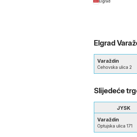
Elgrad
Elgrad Varažd
Varaždin
Cehovska ulica 2
Slijedeće tr
JYSK
Varaždin
Optujska ulica 171