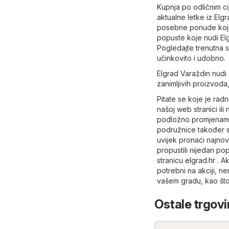
Kupnja po odličnim ci
aktualne letke iz Elg
posebne ponude koje E
popuste koje nudi Elg
Pogledajte trenutna s
učinkovito i udobno.
Elgrad Varaždin nudi 
zanimljivih proizvoda, 
Pitate se koje je ra
našoj web stranici ili
podložno promjenama 
podružnice također s
uvijek pronaći najnov
propustili nijedan pop
stranicu
elgrad.hr
. Ak
potrebni na akciji, n
vašem gradu, kao št
Ostale trgovin