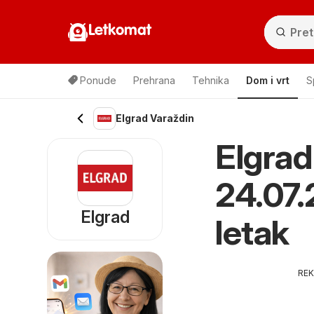
Letkomat
Ponude
Prehrana
Tehnika
Dom i vrt
S
Elgrad Varaždin
Elgrad
24.07.
Elgrad
letak
RE