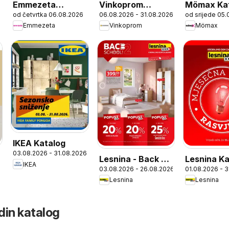
Emmezeta
Vinkoprom
Mömax Ka
od četvrtka 06.08.2026
06.08.2026 - 31.08.2026
od srijede 05
Katalog
Katalog
Emmezeta
Vinkoprom
Mömax
IKEA Katalog
03.08.2026 - 31.08.2026
Lesnina - Back 2
Lesnina Ka
IKEA
03.08.2026 - 26.08.2026
01.08.2026 - 
school!
Lesnina
Lesnina
din katalog