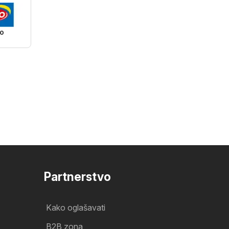
o
Partnerstvo
Kako oglašavati
B2B zona