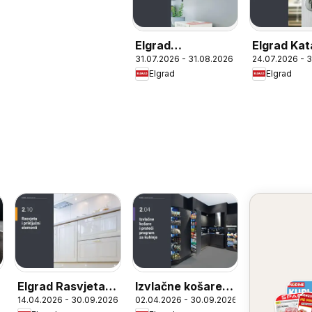
Elgrad
Elgrad Kat
31.07.2026 - 31.08.2026
24.07.2026 - 
Konstruktivni i
Elgrad
Elgrad
spojni okov
Elgrad Rasvjeta i
Izvlačne košare i
6
14.04.2026 - 30.09.2026
02.04.2026 - 30.09.2026
priključni elementi
prateći program