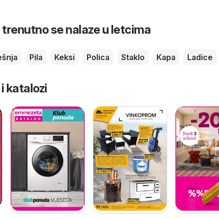
 trenutno se nalaze u letcima
ešnja
Pila
Keksi
Polica
Staklo
Kapa
Ladice
 i katalozi