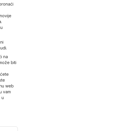
pronaći
novije
a.
nu
ni
udi.
i na
može biti
 ćete
ste
benu web
su vam
 u