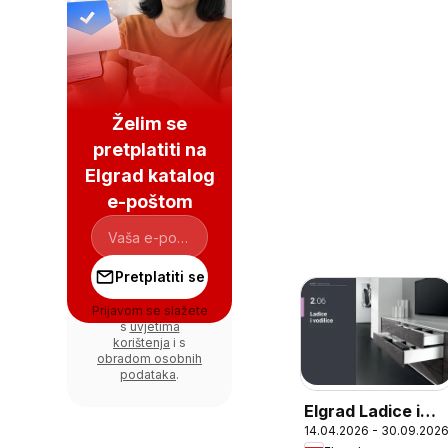
Želim se
pretplatiti na
Elgrad katalog
e-poštom
Pretplatiti se
Prijavom se slažete
s
uvjetima
korištenja
i s
obradom osobnih
podataka
.
Elgrad Ladice i
14.04.2026 - 30.09.202
vodilice