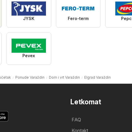
JYSK
Fero-term
Pepc
Pevex
očetak
Ponude Varaždin
Dom i vrt Varaždin
Elgrad Varaždin
Letkomat
FAQ
Kontakt