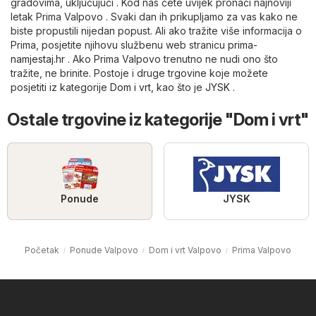
gradovima, uključujući . Kod nas ćete uvijek pronaći najnoviji
letak Prima Valpovo . Svaki dan ih prikupljamo za vas kako ne
biste propustili nijedan popust. Ali ako tražite više informacija o
Prima, posjetite njihovu službenu web stranicu
prima-
namjestaj.hr
. Ako Prima Valpovo trenutno ne nudi ono što
tražite, ne brinite. Postoje i druge trgovine koje možete
posjetiti iz kategorije
Dom i vrt
, kao što je
JYSK
.
Ostale trgovine iz kategorije "Dom i vrt"
Ponude
JYSK
Početak
Ponude Valpovo
Dom i vrt Valpovo
Prima Valpovo