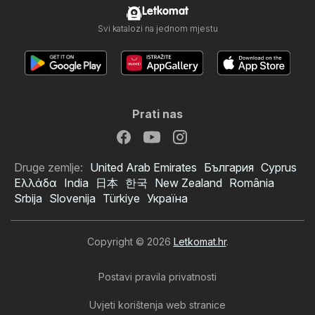
Letkomat
Svi katalozi na jednom mjestu
Prati nas
Druge zemlje:
United Arab Emirates
България
Cyprus
Ελλάδα
India
日本
한국
New Zealand
România
Srbija
Slovenija
Türkiye
Україна
Copyright © 2026
Letkomat.hr
.
Postavi pravila privatnosti
Uvjeti korištenja web stranice