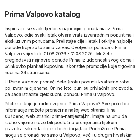
Prima Valpovo katalog
Inspirirajte se svaki tjedan s najnovijim ponudama iz Prima
Valpovo, gdje svaki letak otvara vrata izvanrednim popustima i
ekskluzivnim ponudama. Prelistajte cijeli letak i otkrijte najbolje
ponude koje su tu samo za vas. Ovotjedna ponuda u Prima
Valpovo vrijedi do 01.08.2026 - 31.08.2026 . Možete
pregledavati najnovije ponude Prima iz udobnosti svog doma i
učinkovito planirati kupovinu. Iskoristite promocije koje trgovina
nudi na 24 stranicama.
U Prima Valpovo pronaći ćete široku ponudu kvalitetne robe
po izvrsnim cijenama. Online letci puni su privlačnih proizvoda,
pa sada istražite cjelokupnu ponudu Prima u Valpovo.
Pitate se koje je radno vrijeme Prima Valpovo? Sve potrebne
informacije možete pronaći na našoj web stranici ili na
službenoj web stranici
prima-namjestaj.hr
. Imajte na umu da
radno vrijeme može biti podložno promjenama tijekom
praznika, vikenda ili posebnih događaja. Podružnice Prima
mogu se pronaći ne samo u Valpovo, već i u drugim hrvatskim