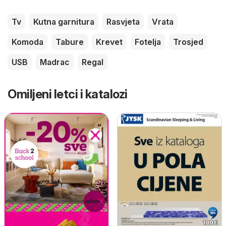
Tv
Kutna garnitura
Rasvjeta
Vrata
Komoda
Tabure
Krevet
Fotelja
Trosjed
USB
Madrac
Regal
Omiljeni letci i katalozi