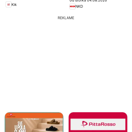
od utorka 04.08.2026
Kik
NKD
REKLAME