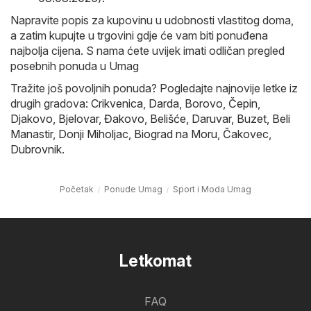
Napravite popis za kupovinu u udobnosti vlastitog doma,
a zatim kupujte u trgovini gdje će vam biti ponuđena
najbolja cijena. S nama ćete uvijek imati odličan pregled
posebnih ponuda u Umag
Tražite još povoljnih ponuda? Pogledajte najnovije letke iz
drugih gradova:
Crikvenica
,
Darda
,
Borovo
,
Čepin
,
Djakovo
,
Bjelovar
,
Đakovo
,
Belišće
,
Daruvar
,
Buzet
,
Beli
Manastir
,
Donji Miholjac
,
Biograd na Moru
,
Čakovec
,
Dubrovnik
.
Početak
Ponude Umag
Sport i Moda Umag
Letkomat
FAQ