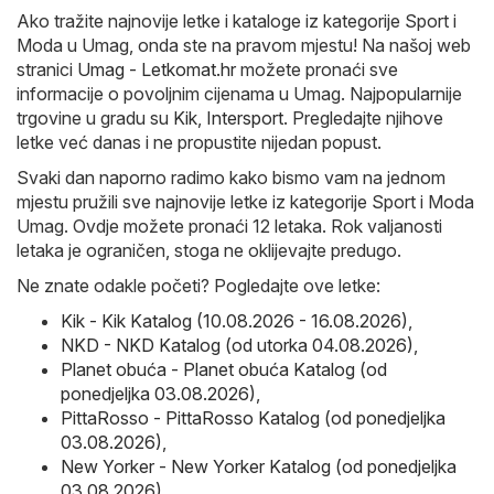
Ako tražite najnovije letke i kataloge iz kategorije Sport i
Moda u Umag, onda ste na pravom mjestu! Na našoj web
stranici
Umag - Letkomat.hr
možete pronaći sve
informacije o povoljnim cijenama u Umag. Najpopularnije
trgovine u gradu su
Kik
,
Intersport
. Pregledajte njihove
letke već danas i ne propustite nijedan popust.
Svaki dan naporno radimo kako bismo vam na jednom
mjestu pružili sve najnovije letke iz kategorije Sport i Moda
Umag. Ovdje možete pronaći 12 letaka. Rok valjanosti
letaka je ograničen, stoga ne oklijevajte predugo.
Ne znate odakle početi? Pogledajte ove letke:
Kik - Kik Katalog (10.08.2026 - 16.08.2026)
,
NKD - NKD Katalog (od utorka 04.08.2026)
,
Planet obuća - Planet obuća Katalog (od
ponedjeljka 03.08.2026)
,
PittaRosso - PittaRosso Katalog (od ponedjeljka
03.08.2026)
,
New Yorker - New Yorker Katalog (od ponedjeljka
03.08.2026)
.