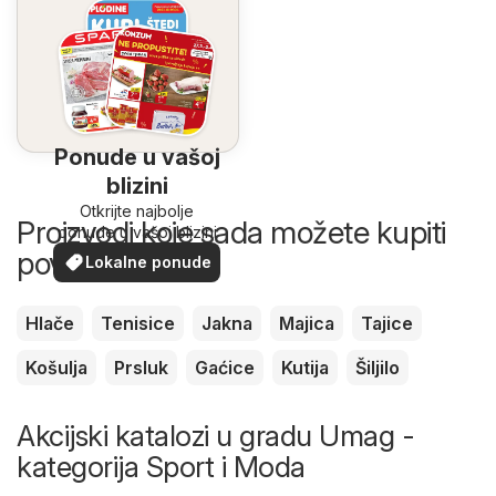
Ponude u vašoj
blizini
Otkrijte najbolje
Proizvodi koje sada možete kupiti
ponude u vašoj blizini
povoljnije
Lokalne ponude
Hlače
Tenisice
Jakna
Majica
Tajice
Košulja
Prsluk
Gaćice
Kutija
Šiljilo
Akcijski katalozi u gradu Umag -
kategorija Sport i Moda