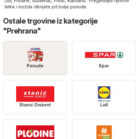
Lidl
,
Plodine
,
Studenac
,
Pivac
,
Kaufland
. Pregledajte njihove
letke i možda otkrijete još bolje ponude.
Ostale trgovine iz kategorije
"Prehrana"
Ponude
Spar
Stanić Diskont
Lidl