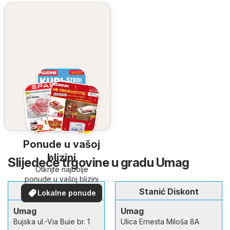
Ponude u vašoj
blizini
Slijedeće trgovine u gradu Umag
Otkrijte najbolje
ponude u vašoj blizini
Spar
Stanić Diskont
Lokalne ponude
Umag
Umag
Bujska ul.-Via Buie br. 1
Ulica Ernesta Miloša 8A