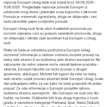
najnoviji Eurospin Umag letak koji vrijedi kroz 06.08.2026 -
11.08.2026 . Pregledajte najnovije ponude Eurospin iz
udobnosti svog doma i planirajte svoju kupovinu s lakoćom.
Ponuda je vremenski ograničena, stoga ne oklijevajte i već
sada iskoristite sjajne ovotjedne ponude.
Eurospin Umag nudi širok izbor kvalitetnih proizvoda po
izvrsnim cijenama. Leci su prepuni zanimljivih proizvoda, stoga
ne oklijevajte i otkrijte cijeli asortiman koji Eurospin u Umag
nudi.
Pitate se kada je određena podružnica Eurospin Umag
otvorena? Informacije o radnom vremenu možete pronaći na
našoj web stranici ili na službenoj web stranici
eurospin.hr
. Ne
zaboravite da radno vrijeme može varirati tijekom praznika i
vikenda. Eurospin također se može pronaći u drugim
gradovima, uključujući: Možete biti sigurni da ćete na našoj
web stranici uvijek pronaći ažurirani letak Eurospin Umag. Svaki
dan prikupljamo letke za vas kako ne biste propustili niti jedan
popust. Za više informacija o Eurospin posjetite njihovu
službenu stranicu
eurospin.hr
. Ako Eurospin ne nudi ono što
tražite, ne brinite. Odaberite bilo koju drugu trgovinu u svom
gradu iz navedene kategorije
Prehrana
:
Spar
,
Stanić Diskont
,