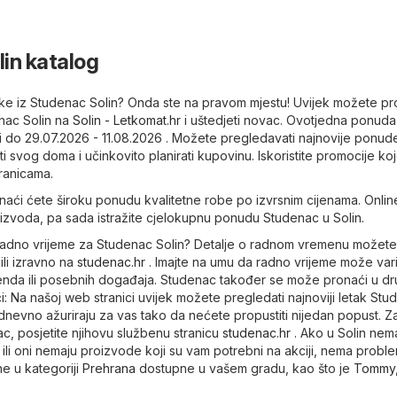
in katalog
letke iz Studenac Solin? Onda ste na pravom mjestu! Uvijek možete pr
enac Solin na
Solin - Letkomat.hr
i uštedjeti novac. Ovotjedna ponuda
di do 29.07.2026 - 11.08.2026 . Možete pregledavati najnovije ponud
 svog doma i učinkovito planirati kupovinu. Iskoristite promocije ko
tranicama.
aći ćete široku ponudu kvalitetne robe po izvrsnim cijenama. Online
oizvoda, pa sada istražite cjelokupnu ponudu Studenac u Solin.
je radno vrijeme za Studenac Solin? Detalje o radnom vremenu možete
ili izravno na
studenac.hr
. Imajte na umu da radno vrijeme može vari
kenda ili posebnih događaja. Studenac također se može pronaći u d
i: Na našoj web stranici uvijek možete pregledati najnoviji letak St
odnevno ažuriraju za vas tako da nećete propustiti nijedan popust. Z
c, posjetite njihovu službenu stranicu
studenac.hr
. Ako u Solin nem
li oni nemaju proizvode koji su vam potrebni na akciji, nema proble
e u kategoriji
Prehrana
dostupne u vašem gradu, kao što je
Tommy