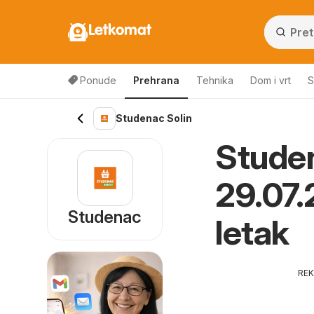
Letkomat
Ponude
Prehrana
Tehnika
Dom i vrt
S
Studenac Solin
Studen
29.07.
Studenac
letak
RE