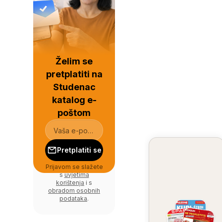
Želim se
pretplatiti na
Studenac
katalog e-
poštom
Pretplatiti se
Prijavom se slažete
s
uvjetima
korištenja
i s
obradom osobnih
podataka
.