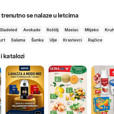
 trenutno se nalaze u letcima
Sladoled
Avokado
Roštilj
Maslac
Mlijeko
Kru
urt
Salama
Šunka
Ulje
Krastavci
Rajčice
 i katalozi