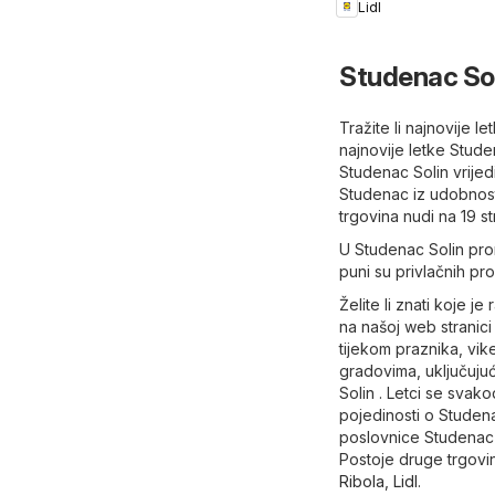
Lidl
Studenac Sol
Tražite li najnovije 
najnovije letke Stud
Studenac Solin vrije
Studenac iz udobnosti
trgovina nudi na 19 s
U Studenac Solin pron
puni su privlačnih pr
Želite li znati koje 
na našoj web stranici 
tijekom praznika, vi
gradovima, uključujuć
Solin . Letci se svak
pojedinosti o Studena
poslovnice Studenac i
Postoje druge trgovin
Ribola
,
Lidl
.