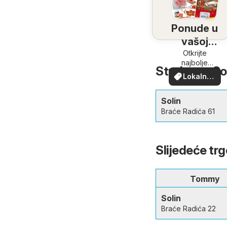
Ponude u
vašoj
blizini
Otkrijte
najbolje
Studenac Soli
ponude u
Lokalne
vašoj blizini
ponude
Solin
Braće Radića 61
Slijedeće trg
Tommy
Solin
Braće Radića 22