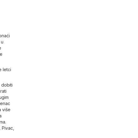
onaći
 u
e
je
 letci
 dobiti
rati
rugim
udenac
a više
a
ma.
,
Pivac
,