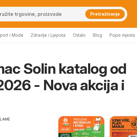
Pretraživanje
port i Moda
Zdravlje i Ljepota
Ostalo
Blog
Popis mjesta
ac Solin katalog od
2026 - Nova akcija i
KLAME