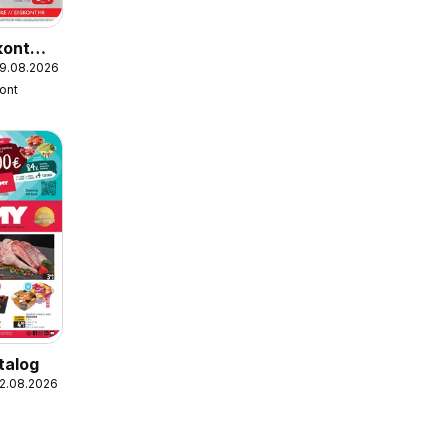
kont
19.08.2026
kont
talog
12.08.2026