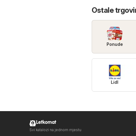
Ostale trgovi
Ponude
Lidl
Letkomat
Svi katalozi na jednom mjestu