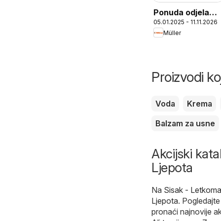
Ponuda odjela
05.01.2025 - 11.11.2026
kućanstva
Müller
Proizvodi ko
Voda
Krema
Balzam za usne
Akcijski kata
Ljepota
Na
Sisak - Letkoma
Ljepota
. Pogledajte
pronaći najnovije ak