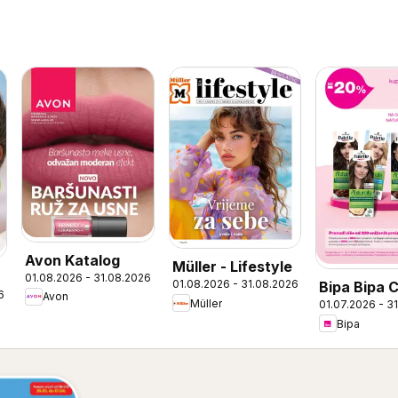
Avon Katalog
Müller - Lifestyle
01.08.2026 - 31.08.2026
01.08.2026 - 31.08.2026
Bipa Bipa 
6
Avon
Müller
01.07.2026 - 3
ponuda
Bipa