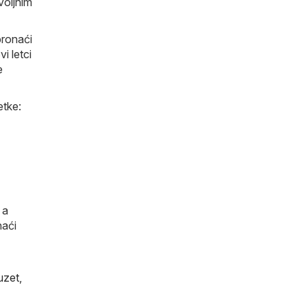
voljnim
pronaći
i letci
e
etke:
 a
naći
uzet
,