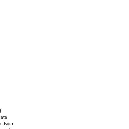
i
žete
r
,
Bipa
.