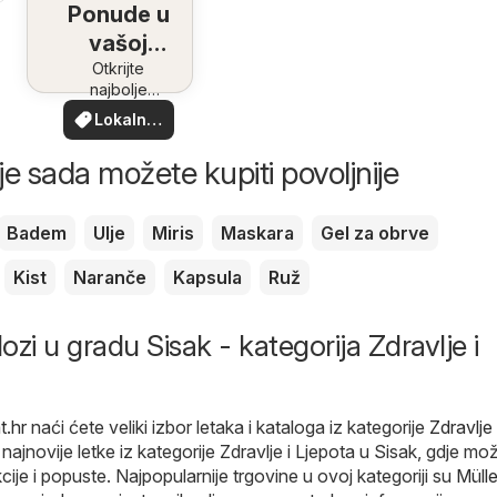
Ponude u
vašoj
blizini
Otkrijte
najbolje
ponude u
Lokalne
vašoj blizini
ponude
je sada možete kupiti povoljnije
Badem
Ulje
Miris
Maskara
Gel za obrve
Kist
Naranče
Kapsula
Ruž
lozi u gradu Sisak - kategorija Zdravlje i
t.hr
naći ćete veliki izbor letaka i kataloga iz kategorije
Zdravlje 
 najnovije letke iz kategorije Zdravlje i Ljepota u Sisak, gdje mo
cije i popuste. Najpopularnije trgovine u ovoj kategoriji su
Mülle