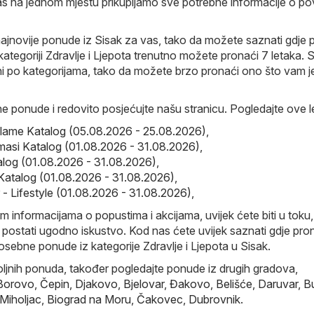
 vas na jednom mjestu prikupljamo sve potrebne informacije o po
ajnovije ponude iz Sisak za vas, tako da možete saznati gdje 
ategoriji Zdravlje i Ljepota trenutno možete pronaći 7 letaka. Sv
ni po kategorijama, tako da možete brzo pronaći ono što vam j
ne ponude i redovito posjećujte našu stranicu. Pogledajte ove l
iflame Katalog (05.08.2026 - 25.08.2026)
,
masi Katalog (01.08.2026 - 31.08.2026)
,
log (01.08.2026 - 31.08.2026)
,
Katalog (01.08.2026 - 31.08.2026)
,
r - Lifestyle (01.08.2026 - 31.08.2026)
,
im informacijama o popustima i akcijama, uvijek ćete biti u toku,
postati ugodno iskustvo. Kod nas ćete uvijek saznati gdje pro
osebne ponude iz kategorije Zdravlje i Ljepota u Sisak.
oljnih ponuda, također pogledajte ponude iz drugih gradova,
Borovo
,
Čepin
,
Djakovo
,
Bjelovar
,
Đakovo
,
Belišće
,
Daruvar
,
B
 Miholjac
,
Biograd na Moru
,
Čakovec
,
Dubrovnik
.