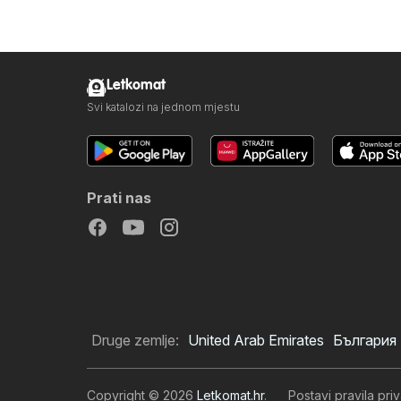
Letkomat
Svi katalozi na jednom mjestu
Prati nas
Druge zemlje:
United Arab Emirates
България
Copyright © 2026
Letkomat.hr
.
Postavi pravila priv