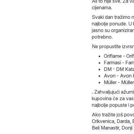
Ali to nije sve. Za
cijenama.
Svaki dan tražimo n
najbolje ponude. U k
jasno su organizira
potrebno.
Ne propustite izvrs
Oriflame - Or
Farmasi - Far
DM - DM Kata
Avon - Avon 
Müller - Mülle
. Zahvaljujući ažurn
kupovina će za vas 
najbolje popuste i p
Ako tražite još pov
Crikvenica
,
Darda
,
Beli Manastir
,
Donji