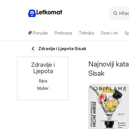
Letkomat
Ponude
Prehrana
Tehnika
Dom i vrt
Sp
Zdravlje i Ljepota Sisak
Najnoviji kata
Zdravlje i
Ljepota
Sisak
Bipa
Müller