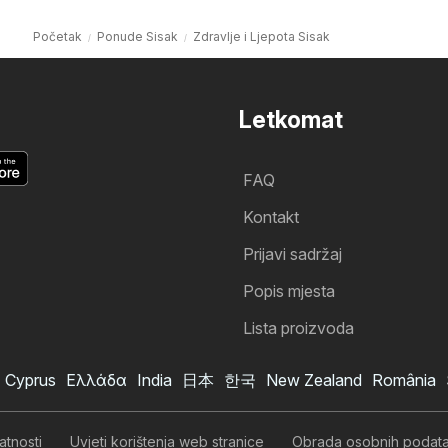
Početak
Ponude Sisak
Zdravlje i Ljepota Sisak
Letkomat
FAQ
Kontakt
Prijavi sadržaj
Popis mjesta
Lista proizvoda
Cyprus
Ελλάδα
India
日本
한국
New Zealand
România
atnosti
Uvjeti korištenja web stranice
Obrada osobnih podat