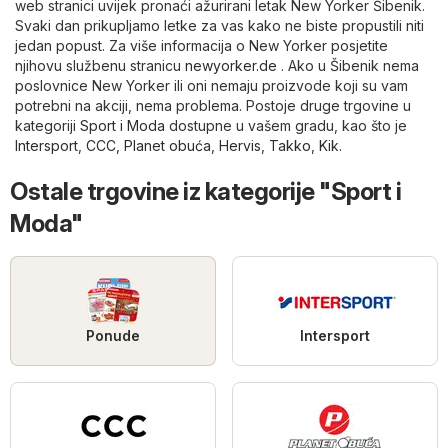
web stranici uvijek pronaći ažurirani letak New Yorker Šibenik.
Svaki dan prikupljamo letke za vas kako ne biste propustili niti
jedan popust. Za više informacija o New Yorker posjetite
njihovu službenu stranicu
newyorker.de
. Ako u Šibenik nema
poslovnice New Yorker ili oni nemaju proizvode koji su vam
potrebni na akciji, nema problema. Postoje druge trgovine u
kategoriji
Sport i Moda
dostupne u vašem gradu, kao što je
Intersport
,
CCC
,
Planet obuća
,
Hervis
,
Takko
,
Kik
.
Ostale trgovine iz kategorije "Sport i
Moda"
Ponude
Intersport