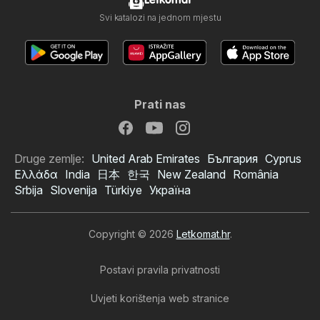
Letkomat
Svi katalozi na jednom mjestu
Prati nas
Druge zemlje:
United Arab Emirates
България
Cyprus
Ελλάδα
India
日本
한국
New Zealand
România
Srbija
Slovenija
Türkiye
Україна
Copyright © 2026
Letkomat.hr
.
Postavi pravila privatnosti
Uvjeti korištenja web stranice