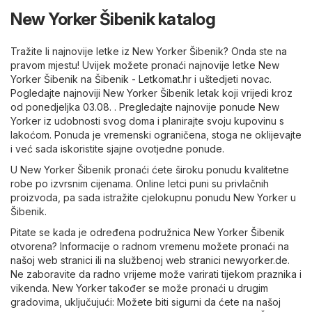
New Yorker Šibenik katalog
Tražite li najnovije letke iz New Yorker Šibenik? Onda ste na
pravom mjestu! Uvijek možete pronaći najnovije letke New
Yorker Šibenik na
Šibenik - Letkomat.hr
i uštedjeti novac.
Pogledajte najnoviji New Yorker Šibenik letak koji vrijedi kroz
od ponedjeljka 03.08. . Pregledajte najnovije ponude New
Yorker iz udobnosti svog doma i planirajte svoju kupovinu s
lakoćom. Ponuda je vremenski ograničena, stoga ne oklijevajte
i već sada iskoristite sjajne ovotjedne ponude.
U New Yorker Šibenik pronaći ćete široku ponudu kvalitetne
robe po izvrsnim cijenama. Online letci puni su privlačnih
proizvoda, pa sada istražite cjelokupnu ponudu New Yorker u
Šibenik.
Pitate se kada je određena podružnica New Yorker Šibenik
otvorena? Informacije o radnom vremenu možete pronaći na
našoj web stranici ili na službenoj web stranici
newyorker.de
.
Ne zaboravite da radno vrijeme može varirati tijekom praznika i
vikenda. New Yorker također se može pronaći u drugim
gradovima, uključujući: Možete biti sigurni da ćete na našoj