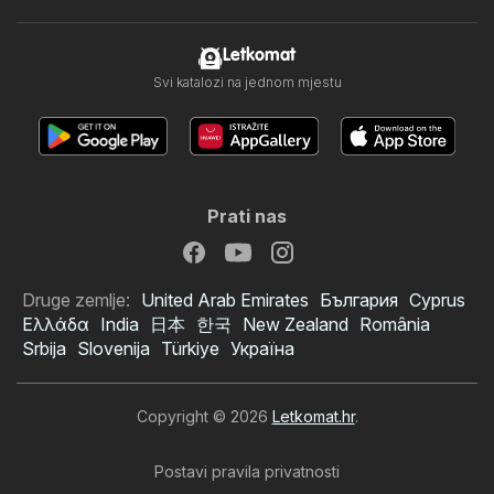
Letkomat
Svi katalozi na jednom mjestu
Prati nas
Druge zemlje:
United Arab Emirates
България
Cyprus
Ελλάδα
India
日本
한국
New Zealand
România
Srbija
Slovenija
Türkiye
Україна
Copyright © 2026
Letkomat.hr
.
Postavi pravila privatnosti