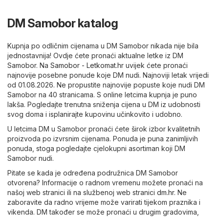
DM Samobor katalog
Kupnja po odličnim cijenama u DM Samobor nikada nije bila
jednostavnija! Ovdje ćete pronaći aktualne letke iz DM
Samobor. Na
Samobor - Letkomat.hr
uvijek ćete pronaći
najnovije posebne ponude koje DM nudi. Najnoviji letak vrijedi
od 01.08.2026. Ne propustite najnovije popuste koje nudi DM
Samobor na 40 stranicama. S online letcima kupnja je puno
lakša. Pogledajte trenutna sniženja cijena u DM iz udobnosti
svog doma i isplanirajte kupovinu učinkovito i udobno.
U letcima DM u Samobor pronaći ćete širok izbor kvalitetnih
proizvoda po izvrsnim cijenama. Ponuda je puna zanimljivih
ponuda, stoga pogledajte cjelokupni asortiman koji DM
Samobor nudi.
Pitate se kada je određena podružnica DM Samobor
otvorena? Informacije o radnom vremenu možete pronaći na
našoj web stranici ili na službenoj web stranici
dm.hr
. Ne
zaboravite da radno vrijeme može varirati tijekom praznika i
vikenda. DM također se može pronaći u drugim gradovima,