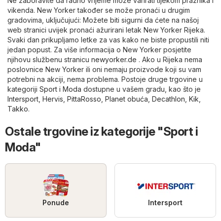
Ne zaboravite da radno vrijeme može varirati tijekom praznika i
vikenda. New Yorker također se može pronaći u drugim
gradovima, uključujući: Možete biti sigurni da ćete na našoj
web stranici uvijek pronaći ažurirani letak New Yorker Rijeka.
Svaki dan prikupljamo letke za vas kako ne biste propustili niti
jedan popust. Za više informacija o New Yorker posjetite
njihovu službenu stranicu
newyorker.de
. Ako u Rijeka nema
poslovnice New Yorker ili oni nemaju proizvode koji su vam
potrebni na akciji, nema problema. Postoje druge trgovine u
kategoriji
Sport i Moda
dostupne u vašem gradu, kao što je
Intersport
,
Hervis
,
PittaRosso
,
Planet obuća
,
Decathlon
,
Kik
,
Takko
.
Ostale trgovine iz kategorije "Sport i
Moda"
Ponude
Intersport