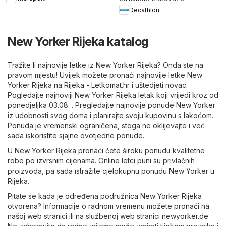
Decathlon
New Yorker Rijeka katalog
Tražite li najnovije letke iz New Yorker Rijeka? Onda ste na
pravom mjestu! Uvijek možete pronaći najnovije letke New
Yorker Rijeka na
Rijeka - Letkomat.hr
i uštedjeti novac.
Pogledajte najnoviji New Yorker Rijeka letak koji vrijedi kroz od
ponedjeljka 03.08. . Pregledajte najnovije ponude New Yorker
iz udobnosti svog doma i planirajte svoju kupovinu s lakoćom.
Ponuda je vremenski ograničena, stoga ne oklijevajte i već
sada iskoristite sjajne ovotjedne ponude.
U New Yorker Rijeka pronaći ćete široku ponudu kvalitetne
robe po izvrsnim cijenama. Online letci puni su privlačnih
proizvoda, pa sada istražite cjelokupnu ponudu New Yorker u
Rijeka.
Pitate se kada je određena podružnica New Yorker Rijeka
otvorena? Informacije o radnom vremenu možete pronaći na
našoj web stranici ili na službenoj web stranici
newyorker.de
.