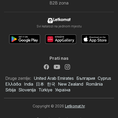
B2B zona
Letkomat
Svi katalozi na jednom mjestu
Prati nas
Druge zemlje:
United Arab Emirates
България
Cyprus
Ελλάδα
India
日本
한국
New Zealand
România
Srbija
Slovenija
Türkiye
Україна
Copyright © 2026
Letkomat.hr
.