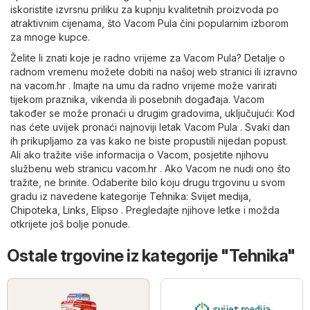
iskoristite izvrsnu priliku za kupnju kvalitetnih proizvoda po
atraktivnim cijenama, što Vacom Pula čini popularnim izborom
za mnoge kupce.
Želite li znati koje je radno vrijeme za Vacom Pula? Detalje o
radnom vremenu možete dobiti na našoj web stranici ili izravno
na
vacom.hr
. Imajte na umu da radno vrijeme može varirati
tijekom praznika, vikenda ili posebnih događaja. Vacom
također se može pronaći u drugim gradovima, uključujući: Kod
nas ćete uvijek pronaći najnoviji letak Vacom Pula . Svaki dan
ih prikupljamo za vas kako ne biste propustili nijedan popust.
Ali ako tražite više informacija o Vacom, posjetite njihovu
službenu web stranicu
vacom.hr
. Ako Vacom ne nudi ono što
tražite, ne brinite. Odaberite bilo koju drugu trgovinu u svom
gradu iz navedene kategorije
Tehnika
:
Svijet medija
,
Chipoteka
,
Links
,
Elipso
. Pregledajte njihove letke i možda
otkrijete još bolje ponude.
Ostale trgovine iz kategorije "Tehnika"