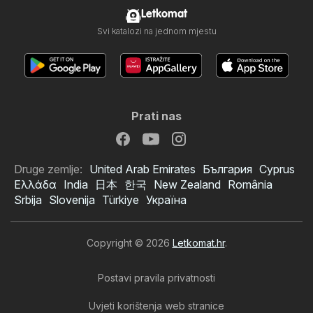
Letkomat
Svi katalozi na jednom mjestu
Prati nas
Druge zemlje:
United Arab Emirates
България
Cyprus
Ελλάδα
India
日本
한국
New Zealand
România
Srbija
Slovenija
Türkiye
Україна
Copyright © 2026
Letkomat.hr
.
Postavi pravila privatnosti
Uvjeti korištenja web stranice