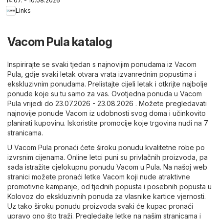
14.07. - 10.08.2026
Links
Vacom Pula katalog
Inspirirajte se svaki tjedan s najnovijim ponudama iz Vacom
Pula, gdje svaki letak otvara vrata izvanrednim popustima i
ekskluzivnim ponudama. Prelistajte cijeli letak i otkrijte najbolje
ponude koje su tu samo za vas. Ovotjedna ponuda u Vacom
Pula vrijedi do 23.07.2026 - 23.08.2026 . Možete pregledavati
najnovije ponude Vacom iz udobnosti svog doma i učinkovito
planirati kupovinu. Iskoristite promocije koje trgovina nudi na 7
stranicama.
U Vacom Pula pronaći ćete široku ponudu kvalitetne robe po
izvrsnim cijenama. Online letci puni su privlačnih proizvoda, pa
sada istražite cjelokupnu ponudu Vacom u Pula. Na našoj web
stranici možete pronaći letke Vacom koji nude atraktivne
promotivne kampanje, od tjednih popusta i posebnih popusta u
Kolovoz do ekskluzivnih ponuda za vlasnike kartice vjernosti.
Uz tako široku ponudu proizvoda svaki će kupac pronaći
upravo ono što traži. Pregledajte letke na našim stranicama i