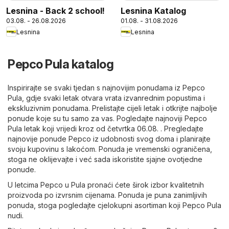
Lesnina - Back 2 school!
Lesnina Katalog
03.08. - 26.08.2026
01.08. - 31.08.2026
Lesnina
Lesnina
Pepco Pula katalog
Inspirirajte se svaki tjedan s najnovijim ponudama iz Pepco
Pula, gdje svaki letak otvara vrata izvanrednim popustima i
ekskluzivnim ponudama. Prelistajte cijeli letak i otkrijte najbolje
ponude koje su tu samo za vas. Pogledajte najnoviji Pepco
Pula letak koji vrijedi kroz od četvrtka 06.08. . Pregledajte
najnovije ponude Pepco iz udobnosti svog doma i planirajte
svoju kupovinu s lakoćom. Ponuda je vremenski ograničena,
stoga ne oklijevajte i već sada iskoristite sjajne ovotjedne
ponude.
U letcima Pepco u Pula pronaći ćete širok izbor kvalitetnih
proizvoda po izvrsnim cijenama. Ponuda je puna zanimljivih
ponuda, stoga pogledajte cjelokupni asortiman koji Pepco Pula
nudi.