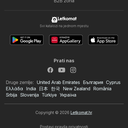
B2B zona
Letkomat
Svi katalozi na jednom mjestu
Prati nas
Druge zemlje:
United Arab Emirates
България
Cyprus
Ελλάδα
India
日本
한국
New Zealand
România
Srbija
Slovenija
Türkiye
Україна
Copyright © 2026
Letkomat.hr
.
Postavi pravila privatnosti