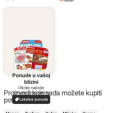
Müller
Ponude u vašoj
blizini
Otkrijte najbolje
Proizvodi koje sada možete kupiti
ponude u vašoj blizini
povoljnije
Lokalne ponude