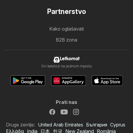
Partnerstvo
Kako oglašavati
B2B zona
Letkomat
Svi katalozi na jednom mjestu
Prati nas
Druge zemlje:
United Arab Emirates
България
Cyprus
Ελλάδα
India
日本
한국
New Zealand
România