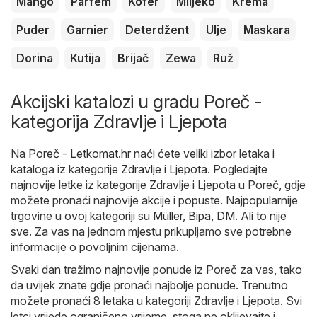
Mango
Parfem
Kofer
Mlijeko
Krema
Puder
Garnier
Deterdžent
Ulje
Maskara
Dorina
Kutija
Brijač
Zewa
Ruž
Akcijski katalozi u gradu Poreč -
kategorija Zdravlje i Ljepota
Na
Poreč - Letkomat.hr
naći ćete veliki izbor letaka i
kataloga iz kategorije
Zdravlje i Ljepota
. Pogledajte
najnovije letke iz kategorije Zdravlje i Ljepota u Poreč, gdje
možete pronaći najnovije akcije i popuste. Najpopularnije
trgovine u ovoj kategoriji su
Müller
,
Bipa
,
DM
. Ali to nije
sve. Za vas na jednom mjestu prikupljamo sve potrebne
informacije o povoljnim cijenama.
Svaki dan tražimo najnovije ponude iz Poreč za vas, tako
da uvijek znate gdje pronaći najbolje ponude. Trenutno
možete pronaći 8 letaka u kategoriji Zdravlje i Ljepota. Svi
letci vrijede ograničeno vrijeme, stoga ne oklijevajte i