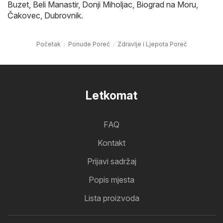
Buzet
,
Beli Manastir
,
Donji Miholjac
,
Biograd na Moru
,
Čakovec
,
Dubrovnik
.
Početak
Ponude Poreč
Zdravlje i Ljepota Poreč
Letkomat
FAQ
Kontakt
Prijavi sadržaj
Popis mjesta
Lista proizvoda