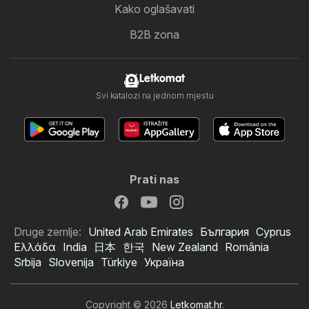
Kako oglašavati
B2B zona
Letkomat
Svi katalozi na jednom mjestu
Prati nas
Druge zemlje:
United Arab Emirates
България
Cyprus
Ελλάδα
India
日本
한국
New Zealand
România
Srbija
Slovenija
Türkiye
Україна
Copyright © 2026
Letkomat.hr
.