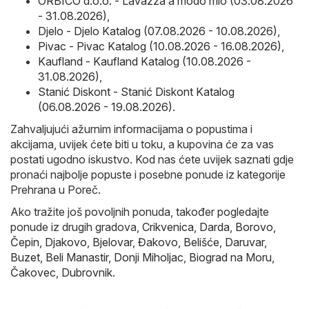
ORBICO d.o.o. - Lavazza a modo mio (03.08.2026
- 31.08.2026)
,
Djelo - Djelo Katalog (07.08.2026 - 10.08.2026)
,
Pivac - Pivac Katalog (10.08.2026 - 16.08.2026)
,
Kaufland - Kaufland Katalog (10.08.2026 -
31.08.2026)
,
Stanić Diskont - Stanić Diskont Katalog
(06.08.2026 - 19.08.2026)
.
Zahvaljujući ažurnim informacijama o popustima i
akcijama, uvijek ćete biti u toku, a kupovina će za vas
postati ugodno iskustvo. Kod nas ćete uvijek saznati gdje
pronaći najbolje popuste i posebne ponude iz kategorije
Prehrana u Poreč.
Ako tražite još povoljnih ponuda, također pogledajte
ponude iz drugih gradova,
Crikvenica
,
Darda
,
Borovo
,
Čepin
,
Djakovo
,
Bjelovar
,
Đakovo
,
Belišće
,
Daruvar
,
Buzet
,
Beli Manastir
,
Donji Miholjac
,
Biograd na Moru
,
Čakovec
,
Dubrovnik
.