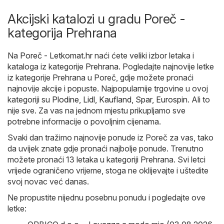
Akcijski katalozi u gradu Poreč -
kategorija Prehrana
Na
Poreč - Letkomat.hr
naći ćete veliki izbor letaka i
kataloga iz kategorije
Prehrana
. Pogledajte najnovije letke
iz kategorije Prehrana u Poreč, gdje možete pronaći
najnovije akcije i popuste. Najpopularnije trgovine u ovoj
kategoriji su
Plodine
,
Lidl
,
Kaufland
,
Spar
,
Eurospin
. Ali to
nije sve. Za vas na jednom mjestu prikupljamo sve
potrebne informacije o povoljnim cijenama.
Svaki dan tražimo najnovije ponude iz Poreč za vas, tako
da uvijek znate gdje pronaći najbolje ponude. Trenutno
možete pronaći 13 letaka u kategoriji Prehrana. Svi letci
vrijede ograničeno vrijeme, stoga ne oklijevajte i uštedite
svoj novac već danas.
Ne propustite nijednu posebnu ponudu i pogledajte ove
letke: