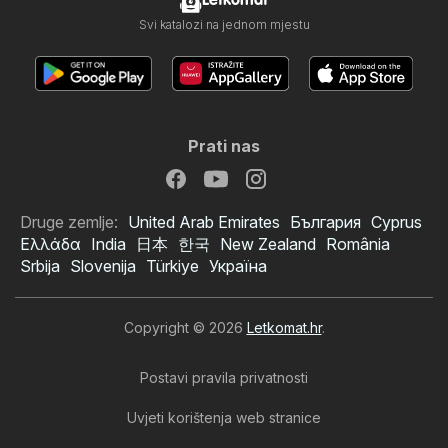
Letkomat
Svi katalozi na jednom mjestu
Prati nas
Druge zemlje:
United Arab Emirates
България
Cyprus
Ελλάδα
India
日本
한국
New Zealand
România
Srbija
Slovenija
Türkiye
Україна
Copyright © 2026
Letkomat.hr
.
Postavi pravila privatnosti
Uvjeti korištenja web stranice