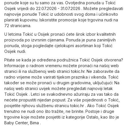
ponude koje su tu samo za vas. Ovotjedna ponuda u Tokić
Osijek vrijedi do 22.07.2026 - 31.07.2026 . Možete pregledavati
najnovije ponude Tokić iz udobnosti svog doma i učinkovito
planirati kupovinu. Iskoristite promocije koje trgovina nudi na
72 stranicama.
U letcima Tokić u Osijek pronaći ćete širok izbor kvalitetnih
proizvoda po izvrsnim cijenama. Ponuda je puna zanimljivih
ponuda, stoga pogledajte cjelokupni asortiman koji Tokić
Osijek nudi.
Pitate se kada je određena podružnica Tokić Osijek otvorena?
Informacije o radnom vremenu možete pronaći na našoj web
stranici ili na službenoj web stranici
tokic.hr
. Ne zaboravite da
radno vrijeme može varirati tijekom praznika i vikenda. Tokić
također se može pronaći u drugim gradovima, uključujući: Na
našoj web stranici uvijek možete pregledati najnoviji letak
Tokić Osijek . Letci se svakodnevno ažuriraju za vas tako da
nećete propustiti nijedan popust. Za više pojedinosti o Tokić,
posjetite njihovu službenu stranicu
tokic.hr
. Ako Tokić Osijek
trenutno ne nudi ono što tražite, ne brinite. Postoje i druge
trgovine koje možete posjetiti iz kategorije
Ostalo
, kao što je
Baby Center
,
Bima
.