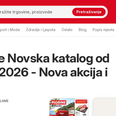
Pretraživanje
port i Moda
Zdravlje i Ljepota
Ostalo
Blog
Popis mjesta
e Novska katalog od
2026 - Nova akcija i
KLAME