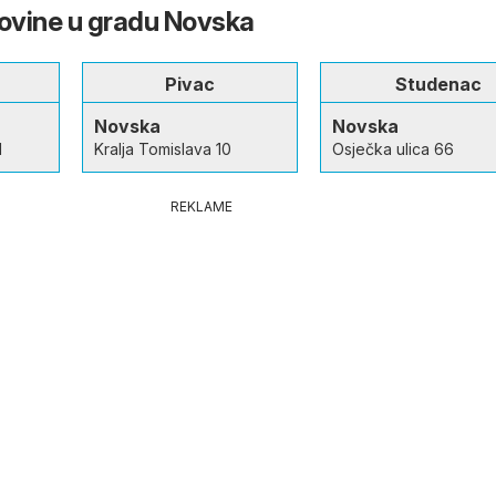
govine u gradu Novska
Pivac
Studenac
Novska
Novska
1
Kralja Tomislava 10
Osječka ulica 66
REKLAME