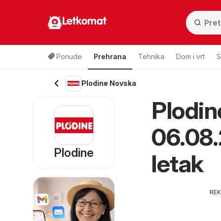
Letkomat
Ponude
Prehrana
Tehnika
Dom i vrt
S
Plodine Novska
Plodin
06.08.
Plodine
letak
RE