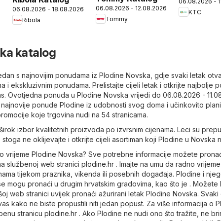
06.08.2026 - 
06.08.2026 - 12.08.2026
06.08.2026 - 18.08.2026
KTC
Tommy
Ribola
ka katalog
 tjedan s najnovijim ponudama iz Plodine Novska, gdje svaki letak otv
 i ekskluzivnim ponudama. Prelistajte cijeli letak i otkrijte najbolje
as. Ovotjedna ponuda u Plodine Novska vrijedi do 06.08.2026 - 11.08
najnovije ponude Plodine iz udobnosti svog doma i učinkovito planir
 promocije koje trgovina nudi na 54 stranicama.
irok izbor kvalitetnih proizvoda po izvrsnim cijenama. Leci su prepu
 stoga ne oklijevajte i otkrijte cijeli asortiman koji Plodine u Novska n
dno vrijeme Plodine Novska? Sve potrebne informacije možete pronać
 na službenoj web stranici
plodine.hr
. Imajte na umu da radno vrijem
nama tijekom praznika, vikenda ili posebnih događaja. Plodine i nje
e mogu pronaći u drugim hrvatskim gradovima, kao što je . Možete b
šoj web stranici uvijek pronaći ažurirani letak Plodine Novska. Svaki
as kako ne biste propustili niti jedan popust. Za više informacija o 
žbenu stranicu
plodine.hr
. Ako Plodine ne nudi ono što tražite, ne brin