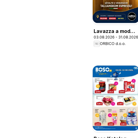
Lavazza a modo
03.08.2026 - 31.08.202
mio
ORBICO d.o.o.