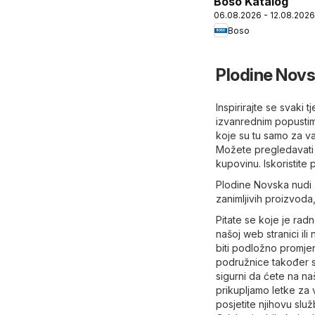
Boso Katalog
06.08.2026 - 12.08.2026
Boso
Plodine Novs
Inspirirajte se svaki
izvanrednim popustima
koje su tu samo za v
Možete pregledavati 
kupovinu. Iskoristite
Plodine Novska nudi š
zanimljivih proizvoda,
Pitate se koje je ra
našoj web stranici ili
biti podložno promje
podružnice također s
sigurni da ćete na na
prikupljamo letke za v
posjetite njihovu slu