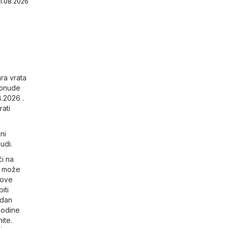
11.08.2026
ara vrata
 ponude
.2026 .
ati
ni
udi.
i na
e može
gove
iti
 dan
Plodine
ite.