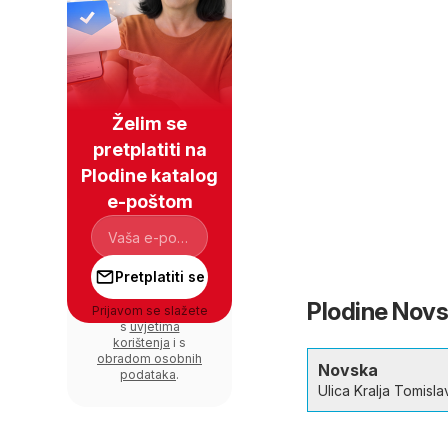
Želim se
pretplatiti na
Plodine katalog
e-poštom
Pretplatiti se
Plodine Novsk
Prijavom se slažete
s
uvjetima
korištenja
i s
obradom osobnih
Novska
podataka
.
Ulica Kralja Tomisl