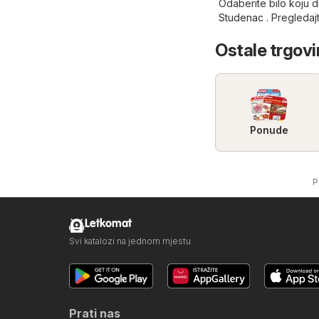
Odaberite bilo koju 
Studenac
. Pregledaj
Ostale trgovi
Ponude
P
Letkomat
Svi katalozi na jednom mjestu
Prati nas