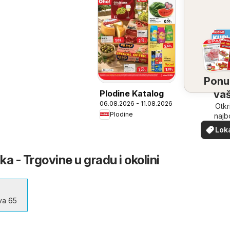
Ponu
Plodine Katalog
vaš
06.08.2026 - 11.08.2026
bliz
Otkr
Plodine
najb
ponu
Lok
vašoj b
pon
a - Trgovine u gradu i okolini
ava 65