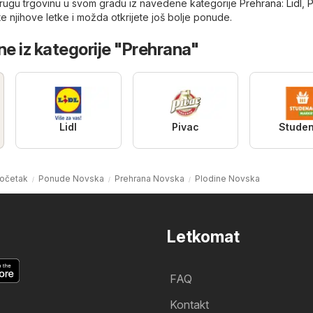
drugu trgovinu u svom gradu iz navedene kategorije
Prehrana
:
Lidl
,
P
te njihove letke i možda otkrijete još bolje ponude.
ne iz kategorije "Prehrana"
Lidl
Pivac
Stude
očetak
Ponude Novska
Prehrana Novska
Plodine Novska
Letkomat
FAQ
Kontakt