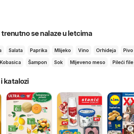
 trenutno se nalaze u letcima
a
Salata
Paprika
Mlijeko
Vino
Orhideja
Pivo
Kobasica
Šampon
Sok
Mljeveno meso
Pileći file
 i katalozi