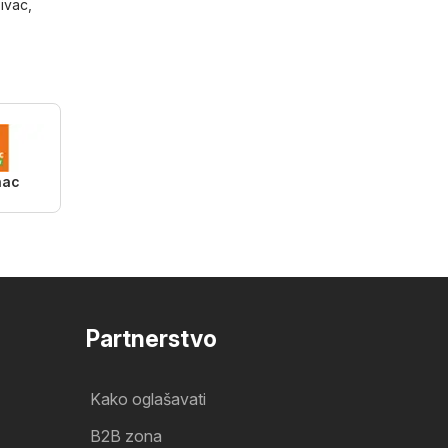
ivac
,
nac
Partnerstvo
Kako oglašavati
B2B zona