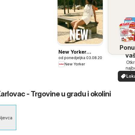
Ponu
New Yorker
vaš
od ponedjeljka 03.08.2026
Katalog
bliz
Otkr
New Yorker
najb
ponu
Lok
vašoj b
pon
rlovac - Trgovine u gradu i okolini
ljevca