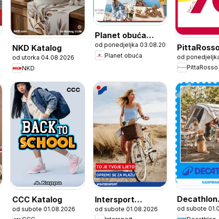
Planet obuća
od ponedjeljka 03.08.2026
Katalog
PittaRoss
NKD Katalog
Planet obuća
od ponedjeljk
od utorka 04.08.2026
Katalog
PittaRosso
NKD
Decathlon
CCC Katalog
Intersport
od subote 01.
026
od subote 01.08.2026
od subote 01.08.2026
Sezonska 
Katalog