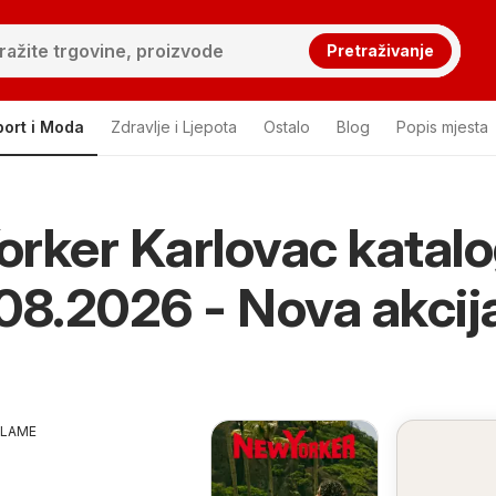
Pretraživanje
port i Moda
Zdravlje i Ljepota
Ostalo
Blog
Popis mjesta
rker Karlovac katal
08.2026 - Nova akcija
KLAME