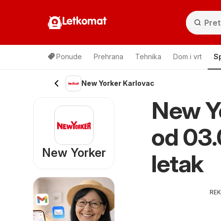
Letkomat
Ponude
Prehrana
Tehnika
Dom i vrt
S
New Yorker Karlovac
New Yo
od 03.
New Yorker
letak
RE