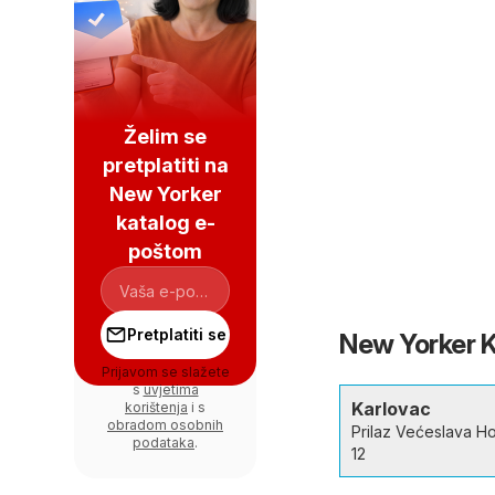
Želim se
pretplatiti na
New Yorker
katalog e-
poštom
Pretplatiti se
New Yorker Ka
Prijavom se slažete
s
uvjetima
Karlovac
korištenja
i s
obradom osobnih
Prilaz Većeslava Ho
podataka
.
12