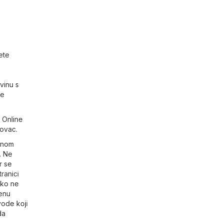
ete
vinu s
ne
 Online
lovac.
dnom
. Ne
r se
ranici
ako ne
benu
vode koji
da