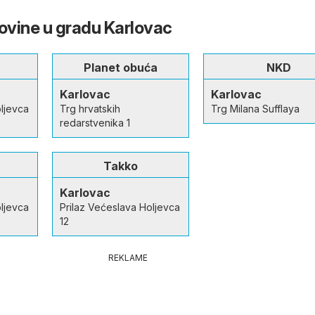
govine u gradu Karlovac
Planet obuća
NKD
Karlovac
Karlovac
ljevca
Trg hrvatskih
Trg Milana Sufflaya
redarstvenika 1
Takko
Karlovac
ljevca
Prilaz Većeslava Holjevca
12
REKLAME