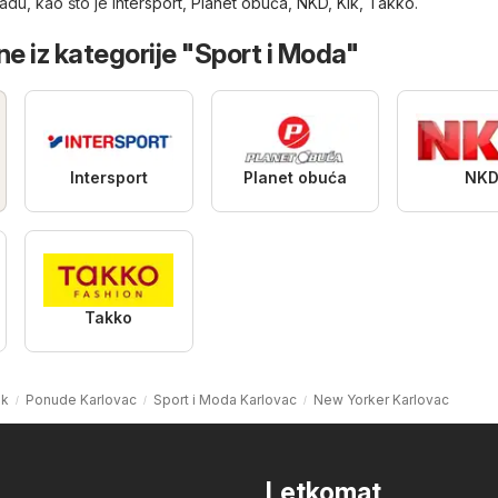
adu, kao što je
Intersport
,
Planet obuća
,
NKD
,
Kik
,
Takko
.
ne iz kategorije "Sport i Moda"
Intersport
Planet obuća
NK
Takko
ak
Ponude Karlovac
Sport i Moda Karlovac
New Yorker Karlovac
Letkomat