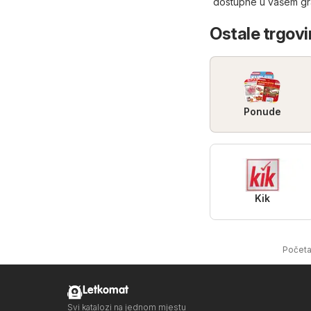
dostupne u vašem gr
Ostale trgovi
Ponude
Kik
Počet
Letkomat
Svi katalozi na jednom mjestu