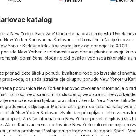
Decathlon
CCC
Intersport
arlovac katalog
letke iz New Yorker Karlovac? Onda ste na pravom mjestu! Uvijek mož
tke New Yorker Karlovac na
Karlovac - Letkomat.hr
i uštedjeti novac.
New Yorker Karlovac letak koji vrijedi kroz od ponedjeljka 03.08. .
e ponude New Yorker iz udobnosti svog doma i planirajte svoju kupo
emenski ograničena, stoga ne oklijevajte i već sada iskoristite sjaj
c pronaći ćete široku ponudu kvalitetne robe po izvrsnim cijenama.
nih proizvoda, pa sada istražite cjelokupnu ponudu New Yorker u Kar
ređena podružnica New Yorker Karlovac otvorena? Informacije o ra
i na našoj web stranici ili na službenoj web stranici
newyorker.de
vrijeme može varirati tijekom praznika i vikenda. New Yorker takođe
 gradovima, uključujući: Možete biti sigurni da ćete na našoj web st
ani letak New Yorker Karlovac. Svaki dan prikupljamo letke za vas k
 jedan popust. Za više informacija o New Yorker posjetite njihovu služ
e
. Ako u Karlovac nema poslovnice New Yorker ili oni nemaju proiz
ciji, nema problema. Postoje druge trgovine u kategoriji
Sport i Mo