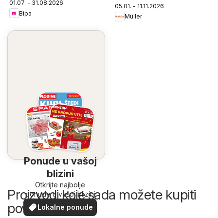
01.07. - 31.08.2026
05.01. - 11.11.2026
Bipa
Müller
Ponude u vašoj
blizini
Otkrijte najbolje
Proizvodi koje sada možete kupiti
ponude u vašoj blizini
povoljnije
Lokalne ponude