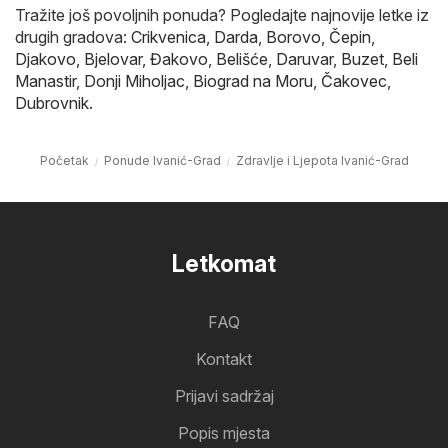
Tražite još povoljnih ponuda? Pogledajte najnovije letke iz
drugih gradova:
Crikvenica
,
Darda
,
Borovo
,
Čepin
,
Djakovo
,
Bjelovar
,
Đakovo
,
Belišće
,
Daruvar
,
Buzet
,
Beli
Manastir
,
Donji Miholjac
,
Biograd na Moru
,
Čakovec
,
Dubrovnik
.
Početak
Ponude Ivanić-Grad
Zdravlje i Ljepota Ivanić-Grad
Letkomat
FAQ
Kontakt
Prijavi sadržaj
Popis mjesta