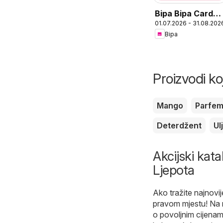
Bipa Bipa Card
01.07.2026 - 31.08.202
ponuda
Bipa
Proizvodi ko
Mango
Parfe
Deterdžent
Ul
Akcijski kata
Ljepota
Ako tražite najnovij
pravom mjestu! Na 
o povoljnim cijenam