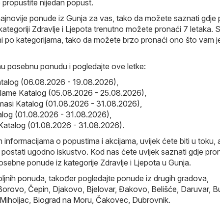
 propustite nijedan popust.
ajnovije ponude iz Gunja za vas, tako da možete saznati gdje 
ategoriji Zdravlje i Ljepota trenutno možete pronaći 7 letaka. Sv
ni po kategorijama, tako da možete brzo pronaći ono što vam j
nu posebnu ponudu i pogledajte ove letke:
atalog (06.08.2026 - 19.08.2026)
,
iflame Katalog (05.08.2026 - 25.08.2026)
,
masi Katalog (01.08.2026 - 31.08.2026)
,
log (01.08.2026 - 31.08.2026)
,
Katalog (01.08.2026 - 31.08.2026)
.
 informacijama o popustima i akcijama, uvijek ćete biti u toku, 
postati ugodno iskustvo. Kod nas ćete uvijek saznati gdje pro
posebne ponude iz kategorije Zdravlje i Ljepota u Gunja.
oljnih ponuda, također pogledajte ponude iz drugih gradova,
Borovo
,
Čepin
,
Djakovo
,
Bjelovar
,
Đakovo
,
Belišće
,
Daruvar
,
B
 Miholjac
,
Biograd na Moru
,
Čakovec
,
Dubrovnik
.