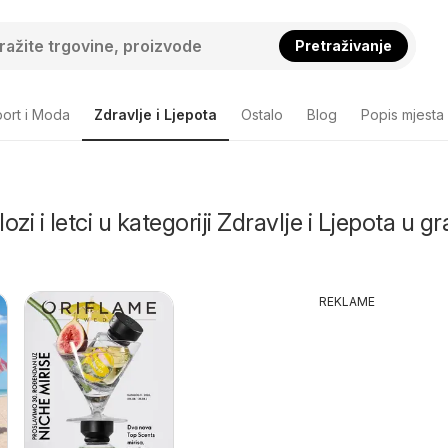
Pretraživanje
ort i Moda
Zdravlje i Ljepota
Ostalo
Blog
Popis mjesta
lozi i letci u kategoriji Zdravlje i Ljepota u g
REKLAME