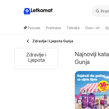
Letkomat
Ponude
Prehrana
Tehnika
Dom i vrt
Sp
Zdravlje i Ljepota Gunja
Najnoviji kata
Zdravlje i
Ljepota
Gunja