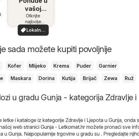
Ponude u
vašoj
6
blizini
Otkrijte
najbolje
ponude u
Lokalne
vašoj blizini
ponude
je sada možete kupiti povoljnije
m
Kofer
Mlijeko
Krema
Puder
Garnier
je
Maskara
Dorina
Kutija
Brijač
Zewa
Ruž
lozi u gradu Gunja - kategorija Zdravlje i
e letke i kataloge iz kategorije Zdravlje i Ljepota u Gunja, onda 
našoj web stranici
Gunja - Letkomat.hr
možete pronaći sve inf
a u Gunja. Najpopularnije trgovine u gradu su . Pregledajte nji