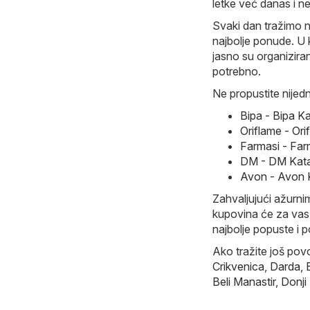
letke već danas i ne
Svaki dan tražimo n
najbolje ponude. U k
jasno su organizira
potrebno.
Ne propustite nijed
Bipa - Bipa K
Oriflame - Or
Farmasi - Far
DM - DM Kata
Avon - Avon 
Zahvaljujući ažurnim
kupovina će za vas 
najbolje popuste i 
Ako tražite još pov
Crikvenica
,
Darda
,
Beli Manastir
,
Donji