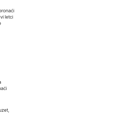
pronaći
i letci
e
a
naći
uzet
,