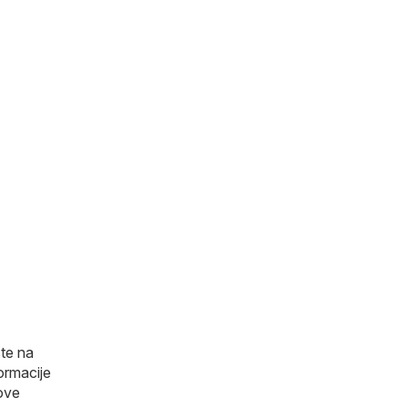
ste na
ormacije
hove