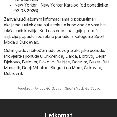
New Yorker - New Yorker Katalog (od ponedjeljka
03.08.2026)
.
Zahvaljujući ažurnim informacijama o popustima i
akcijama, uvijek ćete biti u toku, a kupovina će vam biti
lakša i učinkovitija. Kod nas ćete znati gdje pronaći
najbolje popuste i posebne ponude iz kategorije Sport i
Moda u Đurđevac.
Ostali gradovi također nude povoljne akcijske ponude.
Provjerite i ponude u
Crikvenica
,
Darda
,
Borovo
,
Čepin
,
Djakovo
,
Bjelovar
,
Đakovo
,
Belišće
,
Daruvar
,
Buzet
,
Beli
Manastir
,
Donji Miholjac
,
Biograd na Moru
,
Čakovec
,
Dubrovnik
.
Početak
Ponude Đurđevac
Sport i Moda Đurđevac
Letkomat