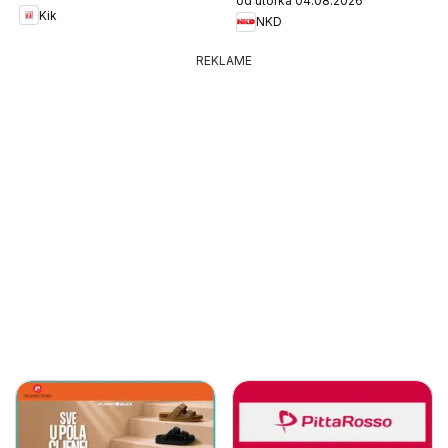
od utorka 04.08.2026
Kik
NKD
REKLAME