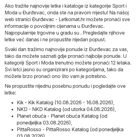
Ako tražite najnovije letke i kataloge iz kategorije Sport i
Moda u Đurđevac, onda ste na pravom mjestu! Na našoj
web stranici
Đurđevac - Letkomat.hr
možete pronaći sve
informacije o povoljnim cijenama u Đurđevac.
Najpopularnije trgovine u gradu su . Pregledajte njihove
letke već danas i ne propustite nijedan popust.
Svaki dan tražimo najnovije ponude iz Đurđevac za vas,
tako da možete saznati gdje pronaći najbolje ponude. U
kategoriji Sport i Moda trenutno možete pronaći 12 letaka.
Svi letci jasno su organizirani po kategorijama, tako da
možete brzo pronaći ono što vam je potrebno.
Ne propustite nijednu posebnu ponudu i pogledajte ove
letke:
Kik - Kik Katalog (10.08.2026 - 16.08.2026)
,
NKD - NKD Katalog (od utorka 04.08.2026)
,
Planet obuća - Planet obuća Katalog (od
ponedjeljka 03.08.2026)
,
PittaRosso - PittaRosso Katalog (od ponedjeljka
03.08.2026)
,