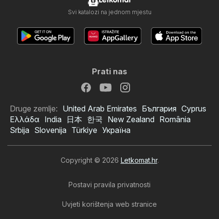
Letkomat
Svi katalozi na jednom mjestu
Prati nas
Druge zemlje:
United Arab Emirates
България
Cyprus
Ελλάδα
India
日本
한국
New Zealand
România
Srbija
Slovenija
Türkiye
Україна
Copyright © 2026
Letkomat.hr
.
Postavi pravila privatnosti
Uvjeti korištenja web stranice