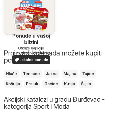
Ponude u vašoj
blizini
Otkrijte najbolje
Proizvodi koje sada možete kupiti
ponude u vašoj blizini
povoljnije
Lokalne ponude
Hlače
Tenisice
Jakna
Majica
Tajice
Košulja
Prsluk
Gaćice
Kutija
Šiljilo
Akcijski katalozi u gradu Đurđevac -
kategorija Sport i Moda