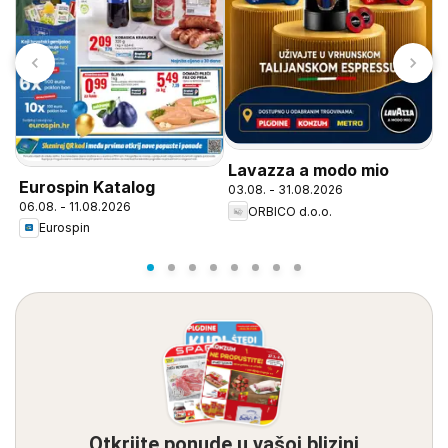
D
Lavazza a modo mio
Eurospin Katalog
0
03.08. - 31.08.2026
06.08. - 11.08.2026
ORBICO d.o.o.
Eurospin
Otkrijte ponude u vašoj blizini