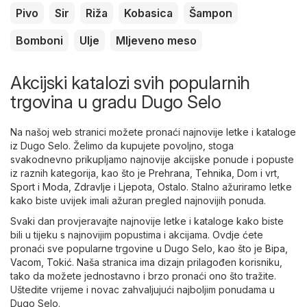
Pivo
Sir
Riža
Kobasica
Šampon
Bomboni
Ulje
Mljeveno meso
Akcijski katalozi svih popularnih
trgovina u gradu Dugo Selo
Na našoj web stranici možete pronaći najnovije letke i kataloge
iz Dugo Selo. Želimo da kupujete povoljno, stoga
svakodnevno prikupljamo najnovije akcijske ponude i popuste
iz raznih kategorija, kao što je
Prehrana
,
Tehnika
,
Dom i vrt
,
Sport i Moda
,
Zdravlje i Ljepota
,
Ostalo
. Stalno ažuriramo letke
kako biste uvijek imali ažuran pregled najnovijih ponuda.
Svaki dan provjeravajte najnovije letke i kataloge kako biste
bili u tijeku s najnovijim popustima i akcijama. Ovdje ćete
pronaći sve popularne trgovine u Dugo Selo, kao što je
Bipa
,
Vacom
,
Tokić
. Naša stranica ima dizajn prilagođen korisniku,
tako da možete jednostavno i brzo pronaći ono što tražite.
Uštedite vrijeme i novac zahvaljujući najboljim ponudama u
Dugo Selo.