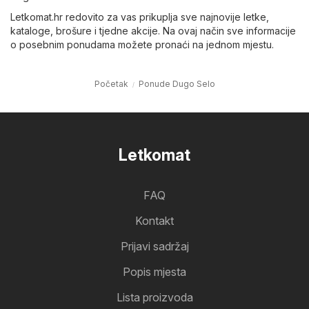
Letkomat.hr redovito za vas prikuplja sve najnovije letke,
kataloge, brošure i tjedne akcije. Na ovaj način sve informacije
o posebnim ponudama možete pronaći na jednom mjestu.
Početak
Ponude Dugo Selo
Letkomat
FAQ
Kontakt
Prijavi sadržaj
Popis mjesta
Lista proizvoda